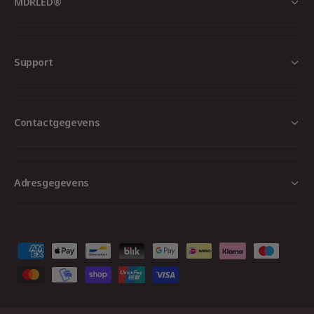
MDRLED®
Support
Contactgegevens
Adresgegevens
B
e
t
a