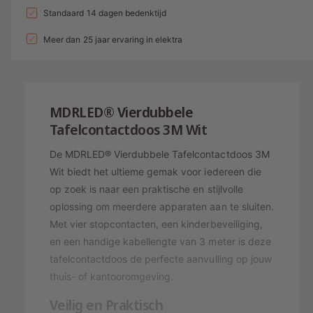
a
n
l
a
Standaard 14 dagen bedenktijd
d
e
v
l
g
l
i
p
e
Meer dan 25 jaar ervaring in elektra
v
a
r
e
n
r
l
h
r
g
i
o
l
l
g
s
j
a
e
MDRLED® Vierdubbele
e
g
r
p
s
n
Tafelcontactdoos 3M Wit
e
y
v
r
n
De MDRLED® Vierdubbele Tafelcontactdoos 3M
o
-
v
i
o
Wit biedt het ultieme gemak voor iedereen die
o
w
j
r
o
op zoek is naar een praktische en stijlvolle
e
V
r
s
oplossing om meerdere apparaten aan te sluiten.
I
e
V
Met vier stopcontacten, een kinderbeveiliging,
E
I
r
en een handige kabellengte van 3 meter is deze
R
E
g
V
tafelcontactdoos de perfecte aanvulling op jouw
R
a
O
V
thuis- of kantooromgeving.
U
v
O
D
Veilig en Praktisch
U
e