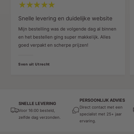
MDRLED® staat bekend om zijn hoogwaardige
producten, en de Vierdubbele Tafelcontactdoos
vormt daarop geen uitzondering. Met 2 jaar
Snelle levering en duidelijke website
garantie ben je verzekerd van duurzaamheid en
Mijn bestelling was de volgende dag al binnen
betrouwbaarheid, en het CE-keurmerk bevestigt
en het bestellen ging super makkelijk. Alles
de naleving van Europese veiligheidsnormen.
goed verpakt en scherpe prijzen!
Bestel Nu en Vereenvoudig je
Elektronicaopstelling
Sven uit Utrecht
Kortom, de MDRLED® Vierdubbele
Tafelcontactdoos 3M Wit biedt een combinatie
van veiligheid, gebruiksgemak en stijl. Bestel
vandaag nog en ontdek hoe deze
tafelcontactdoos het gemak vergroot in jouw
PERSOONLIJK ADVIES
SNELLE LEVERING
Direct contact met een
dagelijkse bezigheden.
Voor 16:00 besteld,
specialist met 25+ jaar
zelfde dag verzonden.
ervaring.