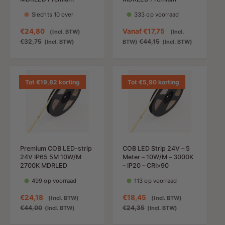
s
Slechts 10 over
333 op voorraad
A
€24,80
N
A
Vanaf
€17,75
(Incl. BTW)
(Incl.
a
o
a
N
€32,75
€44,15
(Incl. BTW)
BTW)
(Incl. BTW)
n
r
n
o
b
m
b
r
i
a
i
m
e
l
e
a
Tot €19,82 korting
Tot €5,90 korting
d
e
d
l
i
p
i
e
n
r
n
p
g
i
g
r
s
j
s
i
p
s
p
j
Premium COB LED-strip
COB LED Strip 24V – 5
r
r
s
24V IP65 5M 10W/M
Meter – 10W/M – 3000K
i
i
2700K MDRLED
– IP20 – CRI>90
j
j
499 op voorraad
113 op voorraad
s
s
A
€24,18
N
A
€18,45
N
(Incl. BTW)
(Incl. BTW)
a
o
a
o
€44,00
€24,35
(Incl. BTW)
(Incl. BTW)
n
r
n
r