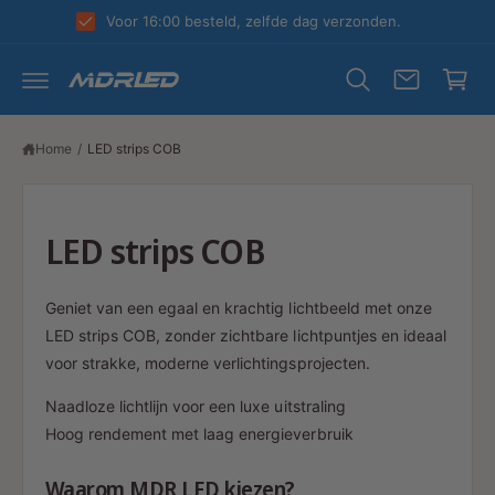
R
k
Voor 16:00 besteld, zelfde dag verzonden.
D
el
E
C
w
O
N
a
T
E
g
N
Home
/
LED strips COB
T
e
n
LED strips COB
Geniet van een egaal en krachtig lichtbeeld met onze
LED strips COB, zonder zichtbare lichtpuntjes en ideaal
voor strakke, moderne verlichtingsprojecten.
Naadloze lichtlijn voor een luxe uitstraling
Hoog rendement met laag energieverbruik
Waarom MDR LED kiezen?