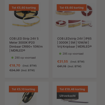
e
l
i
a
d
e
e
l
Tot €5,60 korting
Tot €9,60 korting
i
p
d
e
n
r
i
p
g
i
n
r
s
j
g
i
p
s
s
j
r
p
s
i
COB LED Strip 24V 5
COB LEDstrip 24V | IP65
r
Meter 3000K IP20
| 3000K | 5M | 10W/M |
j
i
Dimbaar CRI90+ 10W/m
Vrij Knipbaar | MDRLED®
s
j
| MDRLED®
295 op voorraad
s
290 op voorraad
A
€31,55
N
(Incl. BTW)
A
€18,70
N
(Incl. BTW)
a
o
€41,15
(Incl. BTW)
a
o
€24,30
(Incl. BTW)
n
r
n
r
b
m
b
m
i
a
i
a
e
l
e
l
Tot €5,10 korting
Tot €19,46 korting
d
e
d
e
i
p
Uitverkocht
i
p
n
r
n
r
g
i