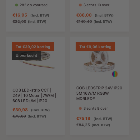
282 op voorraad
Slechts 10 over
A
€16,95
N
A
€88,00
N
(Incl. BTW)
(Incl. BTW)
a
o
a
o
€22,00
€140,40
(Incl. BTW)
(Incl. BTW)
n
r
n
r
b
m
b
m
i
a
i
a
e
l
e
l
Tot €39,02 korting
Tot €9,06 korting
d
e
d
e
Uitverkocht
i
p
i
p
n
r
n
r
g
i
g
i
s
j
s
j
p
s
p
s
COB LEDSTRIP 24V IP20
r
r
COB LED-strip CCT |
5M 16W/M RGBW
24V | 10 Meter | 7W/M |
i
i
MDRLED®
608 LEDs/M | IP20
j
j
Slechts 8 over
s
s
A
€39,98
N
(Incl. BTW)
a
o
€79,00
(Incl. BTW)
A
€75,19
N
(Incl. BTW)
n
r
a
o
€84,25
(Incl. BTW)
b
m
n
r
i
a
b
m