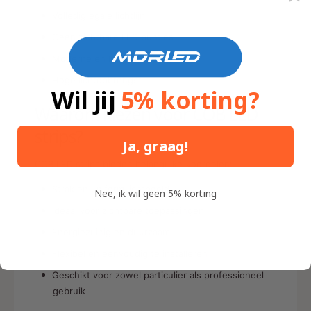
Volledig egale lichtlijn
Geen zichtbare LED puntjes
Moderne en luxe uitstraling
Hoge lichtopbrengst
Wil jij
5% korting?
Waarom kiezen voor COB LED
strips?
Ja, graag!
COB LED strips bieden belangrijke voordelen:
Strak en uniform lichtbeeld
Nee, ik wil geen 5% korting
Ideaal voor zichtbare toepassingen
Energiezuinig en duurzaam
Flexibel en eenvoudig te installeren
Geschikt voor zowel particulier als professioneel
gebruik