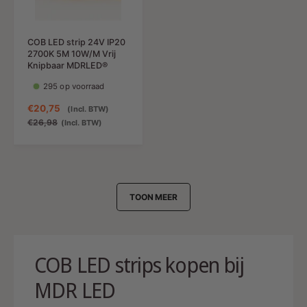
g
i
i
s
j
j
p
s
s
COB LED strip 24V IP20
r
2700K 5M 10W/M Vrij
i
Knipbaar MDRLED®
j
295 op voorraad
s
A
€20,75
N
(Incl. BTW)
a
o
€26,98
(Incl. BTW)
n
r
b
m
i
a
e
l
d
e
TOON MEER
i
p
n
r
g
i
s
j
COB LED strips kopen bij
p
s
r
MDR LED
i
j