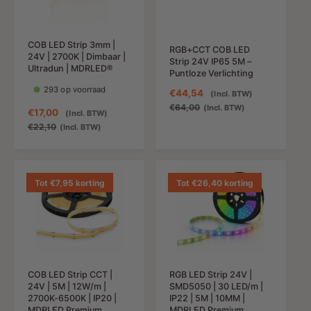
g
i
s
j
s
j
p
s
p
s
r
COB LED Strip 3mm |
r
RGB+CCT COB LED
i
24V | 2700K | Dimbaar |
Strip 24V IP65 5M –
i
j
Ultradun | MDRLED®
Puntloze Verlichting
j
s
293 op voorraad
s
A
€44,54
N
(Incl. BTW)
a
o
€64,00
(Incl. BTW)
A
€17,00
N
(Incl. BTW)
n
r
a
o
€22,10
(Incl. BTW)
b
m
n
r
i
a
b
m
e
l
i
a
d
e
e
l
Tot €7,95 korting
Tot €26,40 korting
i
p
d
e
n
r
i
p
g
i
n
r
s
j
g
i
p
s
s
j
r
p
s
i
COB LED Strip CCT |
RGB LED Strip 24V |
r
24V | 5M | 12W/m |
SMD5050 | 30 LED/m |
j
i
2700K-6500K | IP20 |
IP22 | 5M | 10MM |
s
j
MDRLED Premium
MDRLED Premium