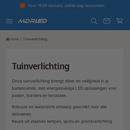
R
k
Voor 16:00 besteld, zelfde dag verzonden.
D
el
E
C
w
O
N
a
T
E
g
N
Home
/
Tuinverlichting
T
e
n
Tuinverlichting
Onze tuinverlichting brengt sfeer en veiligheid in je
buitenruimte, met energiezuinige LED oplossingen voor
paden, borders en terrassen.
Robuust en waterdicht ontwerp geschikt voor alle
seizoenen
Keuze uit staande lampen, spots en grondverlichting