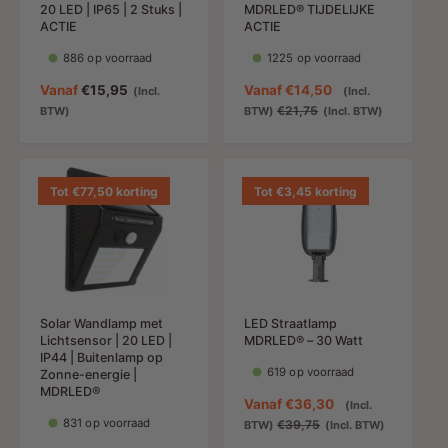
20 LED | IP65 | 2 Stuks |
MDRLED® TIJDELIJKE
ACTIE
ACTIE
886 op voorraad
1225 op voorraad
N
Vanaf
€15,95
A
Vanaf
€14,50
(Incl.
(Incl.
o
a
N
€21,75
BTW)
BTW)
(Incl. BTW)
r
n
o
m
b
r
a
i
m
l
e
a
Tot €77,50 korting
Tot €3,45 korting
e
d
l
p
i
e
r
n
p
i
g
r
j
s
i
s
p
j
Solar Wandlamp met
LED Straatlamp
r
s
Lichtsensor | 20 LED |
MDRLED® – 30 Watt
i
IP44 | Buitenlamp op
j
619 op voorraad
Zonne-energie |
s
MDRLED®
A
Vanaf
€36,30
(Incl.
831 op voorraad
a
N
€39,75
BTW)
(Incl. BTW)
n
o