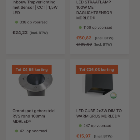
Inbouw Trapverlichting
LED STRAATLAMP
r
i
met Sensor | CCT | 1,5W
100W MET
i
j
LED
DAGLICHTSENSOR
j
s
MDRLED®
338 op voorraad
s
1106 op voorraad
N
€24,22
(Incl. BTW)
A
€50,82
N
(Incl. BTW)
o
a
o
€105,00
(Incl. BTW)
r
n
r
m
b
m
a
i
a
l
e
l
Tot €4,55 korting
Tot €36,03 korting
e
d
e
p
i
p
r
n
r
i
g
i
j
s
j
s
p
s
Grondspot geborsteld
LED CUBE 2x3W DIM TO
r
RVS rond 100mm
WARM GRIJS MDRLED®
i
MDRLED®
j
247 op voorraad
421 op voorraad
s
A
€15,97
N
(Incl. BTW)