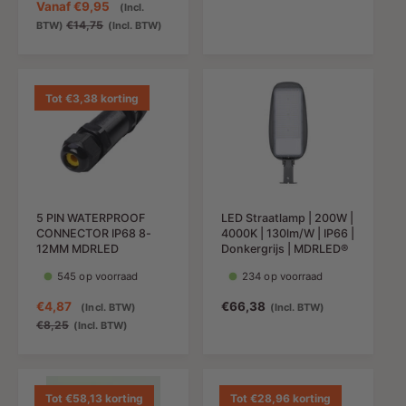
A
Vanaf
€9,95
(Incl.
b
r
a
N
€14,75
BTW)
(Incl. BTW)
i
m
n
o
e
a
b
r
d
l
i
m
i
e
e
a
Tot €3,38 korting
n
p
d
l
g
r
i
e
s
i
n
p
p
j
g
r
r
s
s
i
i
p
j
j
5 PIN WATERPROOF
LED Straatlamp | 200W |
r
s
s
CONNECTOR IP68 8-
4000K | 130lm/W | IP66 |
i
12MM MDRLED
Donkergrijs | MDRLED®
j
545 op voorraad
234 op voorraad
s
A
€4,87
N
N
€66,38
(Incl. BTW)
(Incl. BTW)
a
o
o
€8,25
(Incl. BTW)
n
r
r
b
m
m
i
a
a
e
l
l
Tot €58,13 korting
Tot €28,96 korting