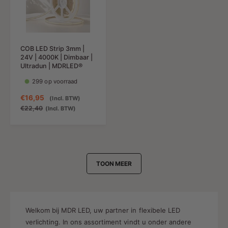
i
p
i
p
n
r
n
r
g
i
g
i
s
j
s
j
p
s
p
s
COB LED Strip 3mm |
r
r
24V | 4000K | Dimbaar |
i
i
Ultradun | MDRLED®
j
j
299 op voorraad
s
s
A
€16,95
N
(Incl. BTW)
a
o
€22,40
(Incl. BTW)
n
r
b
m
i
a
e
l
d
e
TOON MEER
i
p
n
r
g
i
s
j
p
s
Welkom bij MDR LED, uw partner in flexibele LED
r
verlichting. In ons assortiment vindt u onder andere