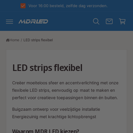
R
k
Voor 16:00 besteld, zelfde dag verzonden.
D
el
E
C
w
O
N
a
T
E
g
N
Home
/
LED strips flexibel
T
e
n
LED strips flexibel
Creëer moeiteloos sfeer en accentverlichting met onze
flexibele LED strips, eenvoudig op maat te maken en
perfect voor creatieve toepassingen binnen én buiten.
Buigzaam ontwerp voor veelzijdige installatie
Energiezuinig met krachtige lichtopbrengst
Waarom MDR LED kiezen?