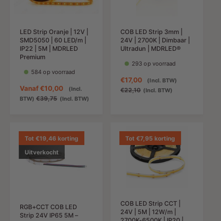
g
i
s
j
s
j
p
s
p
s
r
LED Strip Oranje | 12V |
COB LED Strip 3mm |
r
i
SMD5050 | 60 LED/m |
24V | 2700K | Dimbaar |
i
j
IP22 | 5M | MDRLED
Ultradun | MDRLED®
j
s
Premium
293 op voorraad
s
584 op voorraad
A
€17,00
N
(Incl. BTW)
A
Vanaf
€10,00
(Incl.
a
o
€22,10
(Incl. BTW)
a
N
€39,75
BTW)
(Incl. BTW)
n
r
n
o
b
m
b
r
i
a
i
m
e
l
e
a
Tot €19,46 korting
Tot €7,95 korting
d
e
d
l
i
p
Uitverkocht
i
e
n
r
n
p
g
i
g
r
s
j
s
i
p
s
p
j
r
COB LED Strip CCT |
r
s
RGB+CCT COB LED
i
24V | 5M | 12W/m |
Strip 24V IP65 5M –
i
j
2700K-6500K | IP20 |