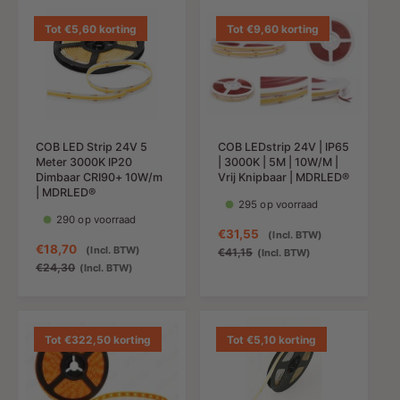
e
l
i
a
d
e
e
l
Tot €5,60 korting
Tot €9,60 korting
i
p
d
e
n
r
i
p
g
i
n
r
s
j
g
i
p
s
s
j
r
p
s
i
COB LED Strip 24V 5
COB LEDstrip 24V | IP65
r
Meter 3000K IP20
| 3000K | 5M | 10W/M |
j
i
Dimbaar CRI90+ 10W/m
Vrij Knipbaar | MDRLED®
s
j
| MDRLED®
295 op voorraad
s
290 op voorraad
A
€31,55
N
(Incl. BTW)
A
€18,70
N
(Incl. BTW)
a
o
€41,15
(Incl. BTW)
a
o
€24,30
(Incl. BTW)
n
r
n
r
b
m
b
m
i
a
i
a
e
l
e
l
Tot €322,50 korting
Tot €5,10 korting
d
e
d
e
i
p
i
p
n
r
n
r
g
i