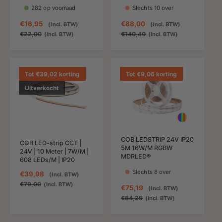
282 op voorraad
Slechts 10 over
A
€16,95
N
A
€88,00
N
(Incl. BTW)
(Incl. BTW)
a
o
a
o
€22,00
€140,40
(Incl. BTW)
(Incl. BTW)
n
r
n
r
b
m
b
m
i
a
i
a
e
l
e
l
Tot €39,02 korting
Tot €9,06 korting
d
e
d
e
Uitverkocht
i
p
i
p
n
r
n
r
g
i
g
i
s
j
s
j
p
s
p
s
COB LEDSTRIP 24V IP20
r
r
COB LED-strip CCT |
5M 16W/M RGBW
24V | 10 Meter | 7W/M |
i
i
MDRLED®
608 LEDs/M | IP20
j
j
Slechts 8 over
s
s
A
€39,98
N
(Incl. BTW)
a
o
€79,00
(Incl. BTW)
A
€75,19
N
(Incl. BTW)
n
r
a
o
€84,25
(Incl. BTW)
b
m
n
r
i
a
b
m