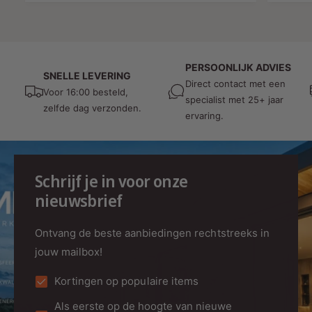
b
e
l
i
d
e
e
i
p
d
n
r
PERSOONLIJK ADVIES
SNELLE LEVERING
i
Direct contact met een
g
i
Voor 16:00 besteld,
n
specialist met 25+ jaar
s
j
zelfde dag verzonden.
g
ervaring.
p
s
s
r
p
i
r
j
Schrijf je in voor onze
i
s
nieuwsbrief
j
s
Ontvang de beste aanbiedingen rechtstreeks in
jouw mailbox!
Kortingen op populaire items
Als eerste op de hoogte van nieuwe