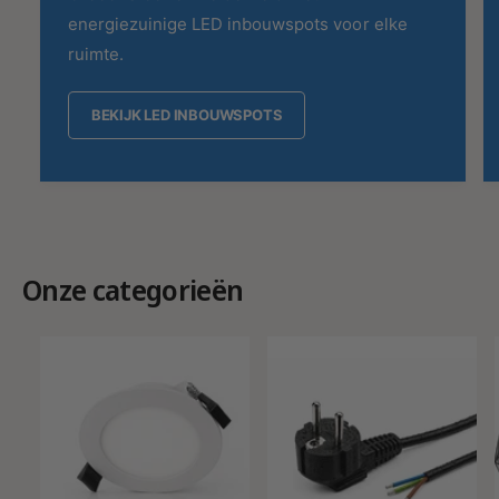
energiezuinige LED inbouwspots voor elke
ruimte.
BEKIJK LED INBOUWSPOTS
Onze categorieën