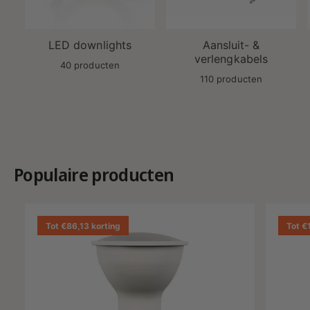
LED downlights
Aansluit- &
verlengkabels
40 producten
110 producten
Populaire producten
Tot €86,13 korting
Tot €