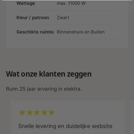
Wattage
max. 11000 W
M
|
Nominale overspanning
450/750V (geschikt voo
D
M
R
Kleur / patroon
Zwart
D
L
Maximale stroomsterkte
16A (tot 11.000 Watt ve
R
E
L
Geschikte ruimte
Binnenshuis en Buiten
D
E
Bestand tegen
Olie, dierenarts, water,
®
D
®
UV-bestendig
✅ Ja, geschikt voor bui
Wat onze klanten zeggen
Aansluiten
Perilex stekker (5-polig)
Kleur
Zwart
Ruim 25 jaar ervaring in elektra.
Lengte
Op aanvraag van standa
Toepassingen:
Snelle levering en duidelijke website
Horeca & industriële keukens
(aansluiten