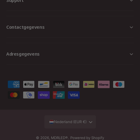
Contactgegevens
Adresgegevens
B
e
t
a
a
Nederland (EUR €)
l
m
© 2026,
MDRLED®
.
Powered by Shopify
Aan winkelwagen toevoegen