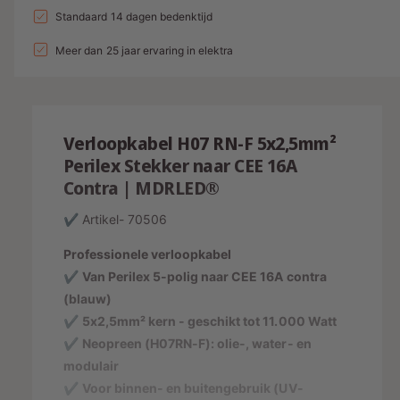
a
l
a
Standaard 14 dagen bedenktijd
d
e
v
l
l
i
p
e
Meer dan 25 jaar ervaring in elektra
v
r
e
n
r
h
r
g
i
o
l
g
s
j
a
Verloopkabel H07 RN-F 5x2,5mm²
e
g
p
s
n
Perilex Stekker naar CEE 16A
e
v
r
Contra | MDRLED®
n
o
v
i
o
✔ Artikel- 70506
o
j
r
o
Professionele verloopkabel
V
r
s
e
✔
Van Perilex 5-polig naar CEE 16A contra
V
r
e
(blauw)
l
r
✔
5x2,5mm² kern - geschikt tot 11.000 Watt
o
l
✔
Neopreen (H07RN-F): olie-, water- en
o
o
modulair
p
o
k
✔
Voor binnen- en buitengebruik (UV-
p