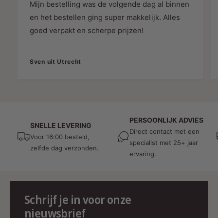
Mijn bestelling was de volgende dag al binnen
van elektrische kookplaten, combisteamers)
en het bestellen ging super makkelijk. Alles
Foodtrucks & evenementen
(mobiele
goed verpakt en scherpe prijzen!
keukens, tijdelijke stroomvoorziening)
Bouwplaatsen & industrie
(krachtstroom
Sven uit Utrecht
gereedschappen, tijdelijke installaties)
Semi-permanente buitenopstellingen
(UV-
en weerbestendig)
Waarom kiezen voor deze
PERSOONLIJK ADVIES
SNELLE LEVERING
verloopkabel?
Direct contact met een
Voor 16:00 besteld,
specialist met 25+ jaar
✅
Professioneel en veilig
: voldoet aan hoge
zelfde dag verzonden.
ervaring.
kwaliteits- en veiligheidseisen
✅
Breed inzetbaar
: geschikt voor diverse
zware toepassingen
✅
Extreem duurzaam
: duurzaam, olie- en
Schrijf je in voor onze
waterdicht, flexibel
nieuwsbrief