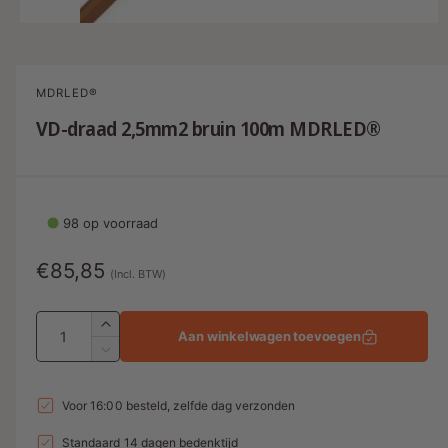
M
e
d
i
a
MDRLED®
1
o
VD-draad 2,5mm2 bruin 100m MDRLED®
p
e
n
e
n
i
98 op voorraad
n
m
o
N
€85,85
d
(Incl. BTW)
a
o
a
l
A
r
A
Aan winkelwagen toevoegen
a
a
m
A
n
n
a
a
t
n
t
Voor 16:00 besteld, zelfde dag verzonden
a
l
t
a
l
a
Standaard 14 dagen bedenktijd