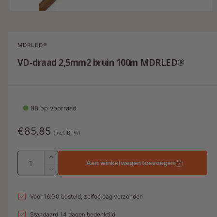
M
e
d
i
a
MDRLED®
1
o
VD-draad 2,5mm2 bruin 100m MDRLED®
p
e
n
e
n
i
98 op voorraad
n
m
o
N
€85,85
d
(Incl. BTW)
a
o
a
l
A
r
A
Aan winkelwagen toevoegen
a
a
m
A
n
n
a
a
t
n
t
Voor 16:00 besteld, zelfde dag verzonden
a
l
t
a
l
a
Standaard 14 dagen bedenktijd