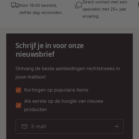
Direct contact met een
Voor 16:00 besteld,
Energie-efficiëntie:
Automatisch licht en
specialist met 25+ jaar
zelfde dag verzonden.
apparaten in- of uitschakelen, wat energie
ervaring.
bespaart en het leven gemakkelijker maakt.
Technische Specificaties
Schrijf je in voor onze
Merk:
Nedis
nieuwsbrief
Artikelcode fabrikant:
WIFISM10CWT
Ontvang de beste aanbiedingen rechtstreeks in
EAN-nummer:
5412810269969
jouw mailbox!
Type sensor:
PIR-bewegingssensor
Kortingen op populaire items
Bereik:
10 meter
Detectiehoek:
120°
Als eerste op de hoogte van nieuwe
producten
Koppeling:
Nedis Smart Life-app
Conclusie
E‑mail
De
Nedis Smart Life Bewegingssensor
is een