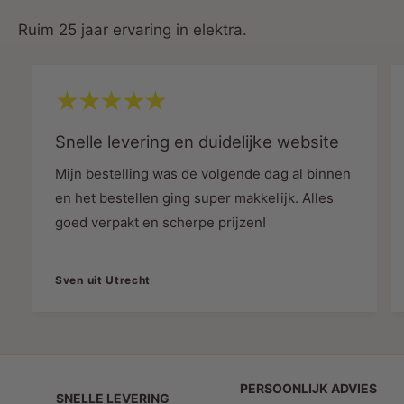
je volledige controle hebt over de instellingen en
Ruim 25 jaar ervaring in elektra.
automatiseringen. Alles is eenvoudig toegankelijk
vanaf je smartphone.
Voordelen van de Nedis Smart Life
Bewegingssensor
Snelle levering en duidelijke website
Krachtige Bewegingsdetectie:
10 meter
Mijn bestelling was de volgende dag al binnen
bereik en een detectiehoek van 120° zorgen
en het bestellen ging super makkelijk. Alles
voor volledige dekking van je ruimte.
goed verpakt en scherpe prijzen!
Smart Home-integratie:
Perfect te
combineren met andere slimme apparaten
via de Nedis SmartLife-app, voor
Sven uit Utrecht
geavanceerde automatisering en
beveiliging.
Stand alone Beveiliging:
Kan gebruikt
worden zonder andere apparaten voor
PERSOONLIJK ADVIES
directe beveiligingsverbetering.
SNELLE LEVERING