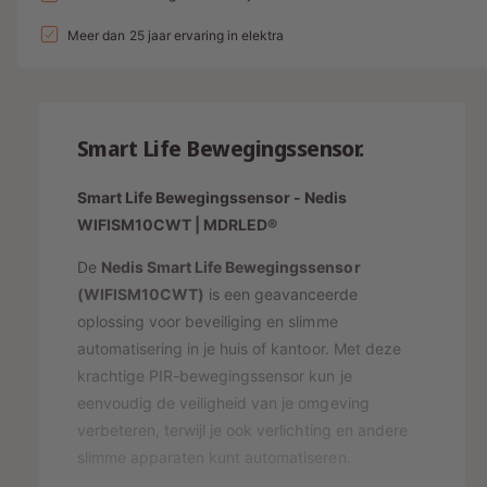
e
v
n
l
l
p
e
Meer dan 25 jaar ervaring in elektra
v
g
r
e
r
a
h
r
i
l
o
l
g
l
j
a
Smart Life Bewegingssensor.
e
g
e
s
n
e
r
v
Smart Life Bewegingssensor - Nedis
n
o
y
v
WIFISM10CWT | MDRLED®
o
o
-
r
o
De
Nedis Smart Life Bewegingssensor
w
N
r
(WIFISM10CWT)
is een geavanceerde
e
e
N
oplossing voor beveiliging en slimme
d
e
e
automatisering in je huis of kantoor. Met deze
i
d
r
s
krachtige PIR-bewegingssensor kun je
i
g
S
eenvoudig de veiligheid van je omgeving
s
m
a
S
verbeteren, terwijl je ook verlichting en andere
a
m
v
slimme apparaten kunt automatiseren.
r
a
e