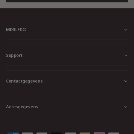
ideale keuze voor wie op zoek is naar een
betrouwbare en veelzijdige bewegingssensor. Of
je hem nu gebruikt voor stand alone beveiliging
of voor het creëren van een volledig
MDRLED®
geautomatiseerde slimme woning, deze sensor
biedt flexibiliteit, veiligheid en gebruiksgemak.
Bestel vandaag nog bij MDRLED® en ervaar de
Support
voordelen van een slimme woning die je volledig
onder controle hebt.
Contactgegevens
Adresgegevens