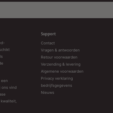
Support
ed-
Contact
K
schikt
Vragen & antwoorden
o
ls
Retour voorwaarden
e
de
Verzending & levering
v
Algemene voorwaarden
n
Privacy verklaring
M
d een
bedrijfsgegevens
v
j ons vind
Nieuws
v
fase
kwaliteit,