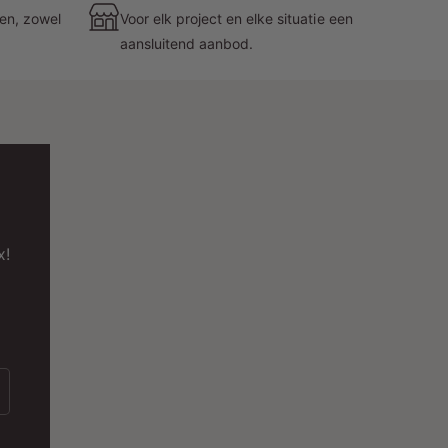
Lumen Efficiëntie:
78lm/W voor een
zen, zowel
Voor elk project en elke situatie een
uitgebalanceerde combinatie van helderheid
aansluitend aanbod.
en energiezuinigheid.
Gradenbundel:
38° voor een brede en
gerichte verlichting.
Voltage:
220-240V(AC) voor brede
toepasbaarheid.
IP-Waarde:
IP20, waardoor het geschikt is
x!
voor aanraking en droge ruimtes.
lantgericht en Milieubewust:
Dimbaarheid:
Hoewel deze railspot niet
dimbaar is, biedt het nog steeds een optimale
controle over de lichtintensiteit.
Keurmerken:
CE en RoHS bevestigen de