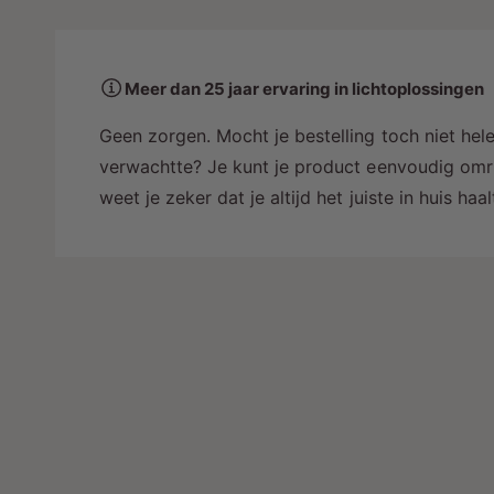
a
a
r
Meer dan 25 jaar ervaring in lichtoplossingen
i
n
Geen zorgen. Mocht je bestelling toch niet hele
g
verwachtte? Je kunt je product eenvoudig omru
a
weet je zeker dat je altijd het juiste in huis ha
l
l
e
r
y
-
w
e
e