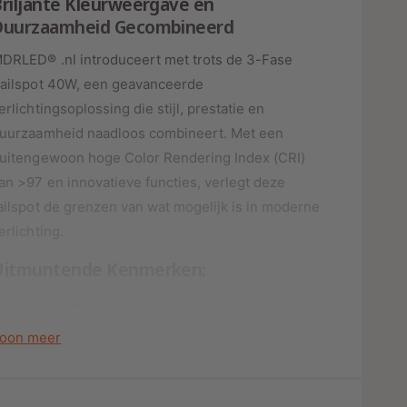
riljante Kleurweergave en
o
o
Duurzaamheid Gecombineerd
r
o
R
r
DRLED® .nl introduceert met trots de 3-Fase
A
R
ailspot 40W, een geavanceerde
I
A
L
I
erlichtingsoplossing die stijl, prestatie en
S
L
uurzaamheid naadloos combineert. Met een
P
S
uitengewoon hoge Color Rendering Index (CRI)
O
P
T
an >97 en innovatieve functies, verlegt deze
O
Z
T
ailspot de grenzen van wat mogelijk is in moderne
W
Z
erlichting.
A
W
R
A
Uitmuntende Kenmerken:
T
R
-
T
. Hoge CRI voor Natuurlijke
4
-
Kleurweergave:
0
4
oon meer
0
0
0
e CRI-waarde van >97 garandeert een
0
K
0
erbluffend nauwkeurige weergave van kleuren,