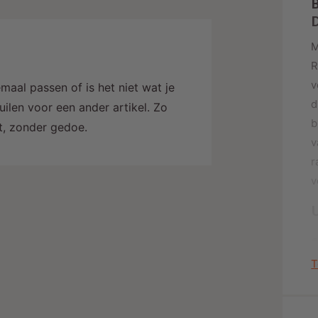
B
M
R
v
maal passen of is het niet wat je
d
ilen voor een ander artikel. Zo
b
alt, zonder gedoe.
v
r
v
1
T
D
v