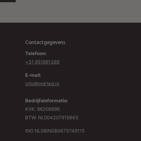
naleving van strikte normen voor veiligheid en
milieuvriendelijkheid.
Met Lichtbron:
Ja, inclusief hoogwaardige
Hongli LED-module.
Contactgegevens
Bestel Nu en Transformeer uw Ruimte:
Telefoon:
ies voor MDRLED® 3-Fase Railspot 40W en
+31 651991389
ntdek de perfecte combinatie van functionaliteit
n elegantie. Bestel vandaag nog en ervaar de
E-mail:
erlichtingsexcellentie die uw ruimte transformeert
info@mdrled.nl
aar een oase van helderheid en stijl. Vertrouw op
DRLED® .nl voor geavanceerde
Bedrijfsinformatie:
erlichtingsoplossingen die aan uw hoogste
KVK: 86208896
erwachtingen voldoen.
BTW: NL004207915B63
ING NL08INGB0675749115