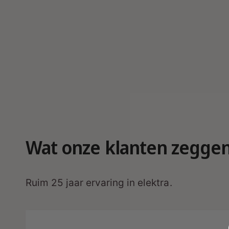
r
g
a
v
e
Wat onze klanten zegge
Ruim 25 jaar ervaring in elektra.