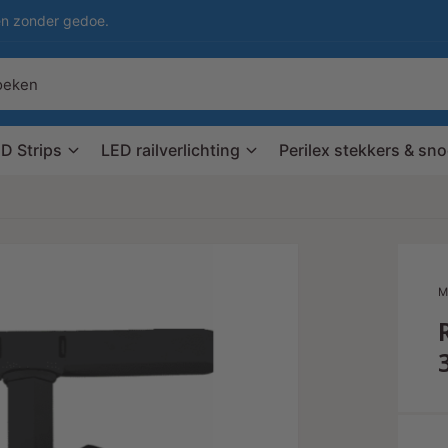
en zonder gedoe.
D Strips
LED railverlichting
Perilex stekkers & sn
M