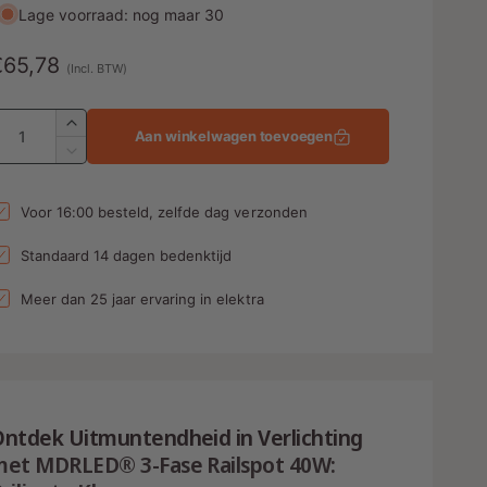
Lage voorraad: nog maar 30
N
€65,78
(Incl. BTW)
o
A
A
Aan winkelwagen toevoegen
a
m
A
n
a
a
t
n
Voor 16:00 besteld, zelfde dag verzonden
a
t
l
a
e
Standaard 14 dagen bedenktijd
v
l
p
e
v
Meer dan 25 jaar ervaring in elektra
r
e
h
r
o
l
g
a
e
s
g
n
ntdek Uitmuntendheid in Verlichting
e
v
n
met MDRLED® 3-Fase Railspot 40W:
o
v