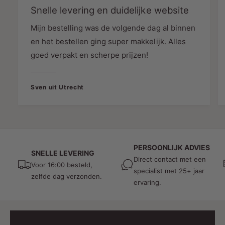
Snelle levering en duidelijke website
Belangrijkste prestaties:
Mijn bestelling was de volgende dag al binnen
en het bestellen ging super makkelijk. Alles
goed verpakt en scherpe prijzen!
Vermogen: 30W
Sven uit Utrecht
Efficiëntie: 78 lm/W
Stralingshoek: 38°
PERSOONLIJK ADVIES
SNELLE LEVERING
Direct contact met een
Voor 16:00 besteld,
specialist met 25+ jaar
Constante lichtopbrengst (niet dimbaar)
zelfde dag verzonden.
ervaring.