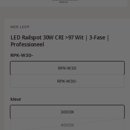
i
va
M
3
/
3
n
e
s
d
i
n
a
MDR LED®
3
u
o
LED Railspot 30W CRI >97 Wit | 3-Fase |
b
p
Professioneel
e
e
n
e
s
RPK-W30-
n
i
c
n
RPK-W30
m
h
o
i
d
RPK-W30-
a
k
a
l
b
kleur
a
a
3000K
r
V
i
4000K