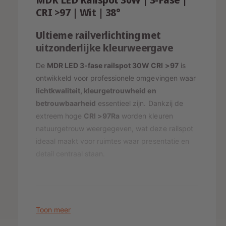
g
f
p
s
n
CRI >97 | Wit | 38°
e
n
v
r
n
i
o
Ultieme railverlichting met
v
i
o
e
o
uitzonderlijke kleurweergave
j
r
o
t
L
r
De
MDR LED 3-fase railspot 30W CRI >97
is
s
b
E
L
ontwikkeld voor professionele omgevingen waar
e
D
E
lichtkwaliteit, kleurgetrouwheid en
s
R
D
betrouwbaarheid
essentieel zijn. Dankzij de
a
c
R
i
extreem hoge
CRI >97Ra
worden kleuren
h
a
l
natuurgetrouw weergegeven, wat deze railspot
i
i
s
l
ideaal maakt voor ruimtes waar presentatie en
k
p
s
detail centraal staan.
b
o
p
a
t
o
3
a
t
0
3
r
W
0
Toon meer
C
W
Superieure lichtkwaliteit (CRI
R
C