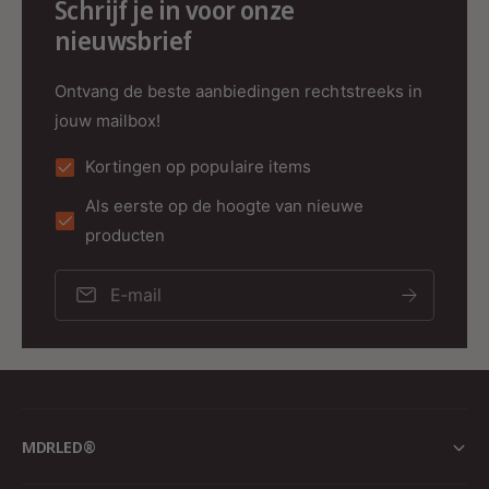
Schrijf je in voor onze
Keuze uit twee professionele
nieuwsbrief
lichtkleuren
Ontvang de beste aanbiedingen rechtstreeks in
De railspot is verkrijgbaar in twee lichtkleuren,
jouw mailbox!
zodat u altijd de juiste sfeer en functionaliteit
creëert:
Kortingen op populaire items
Als eerste op de hoogte van nieuwe
producten
3000K – Warm wit:
Ideaal voor ontvangstruimtes, balies,
kleedkamers en basisscholen
E‑mail
4000K – Neutraal wit:
Perfect voor kantoren, klaslokalen,
showrooms, keukens, kapsalons en musea
MDRLED®