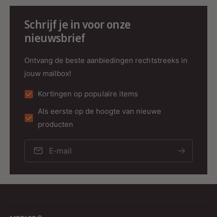
iedereen die op zoek is naar een combinatie van
functionaliteit en esthetiek. Bezoek onze website
Schrijf je in voor onze
voor meer informatie en ontdek hoe deze
nieuwsbrief
adapter uw verlichtingssysteem kan
transformeren. Kies voor MDR LED® en investeer
Ontvang de beste aanbiedingen rechtstreeks in
in een verlichtingssysteem dat met u meegroeit.
jouw mailbox!
Kortingen op populaire items
Als eerste op de hoogte van nieuwe
producten
E‑mail