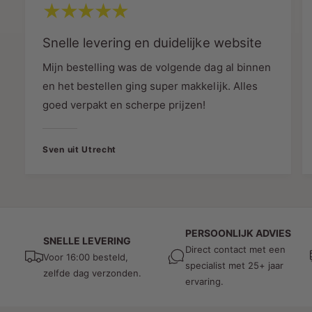
verlichtingselementen in uw
railverlichtingssysteem verbinden. Hierdoor heeft
u volledige controle over de sfeer en de
Snelle levering en duidelijke website
prestaties van uw verlichting.
Mijn bestelling was de volgende dag al binnen
Uw Weg naar Verlichtingsperfectie
en het bestellen ging super makkelijk. Alles
goed verpakt en scherpe prijzen!
Kies voor de 1-FASE RAIL SQUARE ADAPTER
ZWART en open de deur naar
verlichtingsperfectie. Deze adapter biedt niet
Sven uit Utrecht
alleen de mogelijkheid om verlichtingselementen
te verbinden, maar voegt ook een moderne
elegantie toe aan uw project.
Upgrade Uw Verlichtingsproject
PERSOONLIJK ADVIES
SNELLE LEVERING
Direct contact met een
Voor 16:00 besteld,
Upgrade uw verlichtingsproject met de kwaliteit
specialist met 25+ jaar
zelfde dag verzonden.
en stijl van MDR LED®. De 1-FASE RAIL SQUARE
ervaring.
ADAPTER ZWART is de perfecte keuze voor