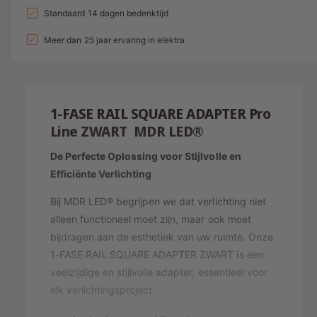
a
n
l
a
Standaard 14 dagen bedenktijd
e
v
l
g
l
p
e
Meer dan 25 jaar ervaring in elektra
v
a
r
e
r
l
h
r
i
o
l
l
g
j
a
e
1-FASE RAIL SQUARE ADAPTER Pro
e
g
r
s
n
Line ZWART MDR LED®
e
y
v
n
De Perfecte Oplossing voor Stijlvolle en
o
-
v
o
Efficiënte Verlichting
o
w
r
o
e
Bij MDR LED® begrijpen we dat verlichting niet
1
r
-
e
alleen functioneel moet zijn, maar ook moet
1
F
-
r
bijdragen aan de esthetiek van uw ruimte. Onze
A
F
1-FASE RAIL SQUARE ADAPTER ZWART is een
g
S
A
veelzijdige en stijlvolle adapter, essentieel voor
a
E
S
elk verlichtingsproject.
R
v
E
A
R
e