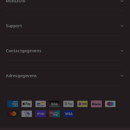
MDRLED®
Support
Contactgegevens
Adresgegevens
B
e
t
a