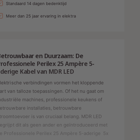
l
a
e
Standaard 14 dagen bedenktijd
v
l
p
e
v
Meer dan 25 jaar ervaring in elektra
r
e
h
r
o
l
g
a
e
s
g
n
Betrouwbaar en Duurzaam: De
e
v
n
rofessionele Perilex 25 Ampère 5-
o
v
aderige Kabel van MDR LED
o
o
r
o
lektrische verbindingen vormen het kloppende
P
r
art van talloze toepassingen. Of het nu gaat om
e
P
r
ndustriële machines, professionele keukens of
e
i
r
etrouwbare installaties, betrouwbare
l
i
troomtoevoer is van cruciaal belang. MDR LED
e
l
egrijpt dit als geen ander en geïntroduceerd met
x
e
A
e Professionele Perilex 25 Ampère 5-aderige 5x
x
a