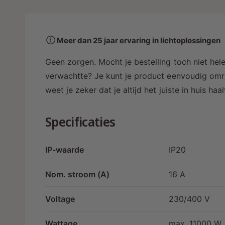
a
a
r
Meer dan 25 jaar ervaring in lichtoplossingen
i
n
Geen zorgen. Mocht je bestelling toch niet hele
g
verwachtte? Je kunt je product eenvoudig omru
a
weet je zeker dat je altijd het juiste in huis ha
l
l
Specificaties
e
r
IP-waarde
IP20
y
-
Nom. stroom (A)
16 A
w
Voltage
230/400 V
e
e
Wattage
max. 11000 W