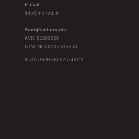
E-mail:
info@mdrled.nl
Bedrijfsinformatie:
KVK: 86208896
BTW: NL004207915B63
ING NL08INGB0675749115