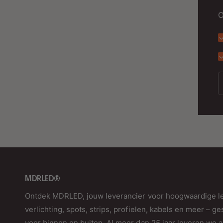
O
MDRLED®
Ontdek MDRLED, jouw leverancier voor hoogwaardige l
verlichting, spots, strips, profielen, kabels en meer – ge
voor binnen en buiten. Al meer dan 25 jaar leveren we a