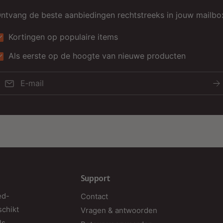
b
ntvang de beste aanbiedingen rechtstreeks in jouw mailbo
k
s
Kortingen op populaire items
c
Als eerste op de hoogte van nieuwe producten
t
E‑mail
K
A
v
e
m
k
Support
o
ed-
Contact
v
schikt
Vragen & antwoorden
e
ls