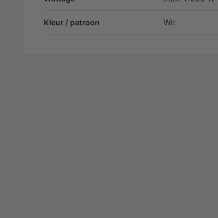
r
g
Kleur / patroon
Wit
a
v
e