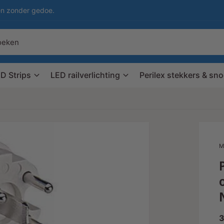
en zonder gedoe.
D Strips
LED railverlichting
Perilex stekkers & sn
M