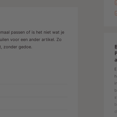
a
l
r
i
maal passen of is het niet wat je
j
ilen voor een ander artikel. Zo
alt, zonder gedoe.
P
E
h
i
b
s
b
d