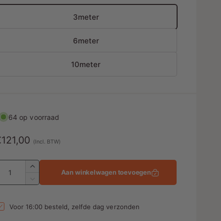
3meter
6meter
10meter
64 op voorraad
N
€121,00
(Incl. BTW)
o
A
A
Aan winkelwagen toevoegen
a
m
A
n
a
a
t
n
Voor 16:00 besteld, zelfde dag verzonden
a
t