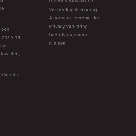
Retour voorwaarden
de
Verzending & levering
Algemene voorwaarden
Privacy verklaring
d een
bedrijfsgegevens
j ons vind
Nieuws
fase
kwaliteit,
rlichting!