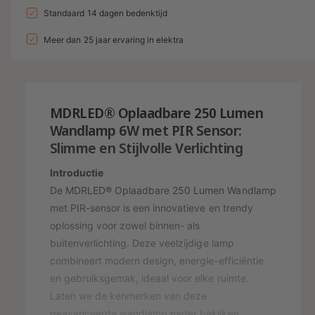
a
n
l
a
Standaard 14 dagen bedenktijd
d
e
v
l
g
l
i
p
e
Meer dan 25 jaar ervaring in elektra
v
a
r
e
n
r
l
h
r
g
i
o
l
l
g
s
j
a
e
MDRLED® Oplaadbare 250 Lumen
e
g
r
p
s
n
Wandlamp 6W met PIR Sensor:
e
y
v
r
Slimme en Stijlvolle Verlichting
n
o
-
v
i
o
Introductie
o
w
j
r
o
De MDRLED® Oplaadbare 250 Lumen Wandlamp
e
O
r
s
met PIR-sensor is een innovatieve en trendy
P
e
O
oplossing voor zowel binnen- als
L
P
r
buitenverlichting. Deze veelzijdige lamp
A
L
g
A
combineert modern design, energie-efficiëntie
A
a
D
A
en gebruiksgemak, ideaal voor elke ruimte.
B
v
D
Laten we de kenmerken van deze
A
B
e
geavanceerde wandlamp nader bekijken.