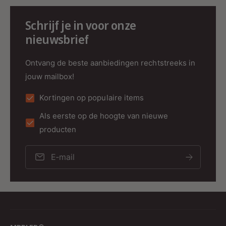
lichtkleur, perfect voor het creëren van een
gezellige en uitnodigende sfeer. De hoge CRI-
Schrijf je in voor onze
waarde (>80) garandeert een natuurgetrouwe
nieuwsbrief
en levendige kleurweergave, waardoor de
omgeving aantrekkelijker oogt.
Ontvang de beste aanbiedingen rechtstreeks in
Technische Specificaties
jouw mailbox!
Artikel MDR277731
Kortingen op populaire items
Vermogen
: 6 Watt
Als eerste op de hoogte van nieuwe
Lumenefficiëntie
: 42 lm/W
producten
Lichtopbrengst
: 250 lumen
E‑mail
Vervangt
: 20 Watt
Lichtkleur
: 2700K
CRI
: >80
Stralingshoek
: 120°