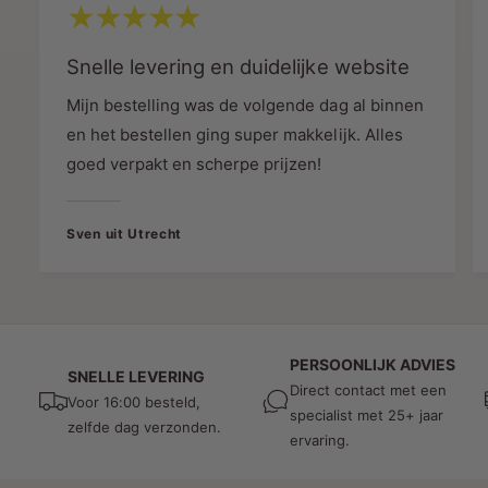
®
energiekosten en een kleinere ecologische
D
voetafdruk. Dankzij de brede stralingshoek van
®
Snelle levering en duidelijke website
120° kunnen grote oppervlakken effectief
worden verlicht.
Mijn bestelling was de volgende dag al binnen
en het bestellen ging super makkelijk. Alles
Lange Levensduur en Betrouwbare
goed verpakt en scherpe prijzen!
Accu
Met een levensduur van 25.000 branduren biedt
Sven uit Utrecht
de lamp een betrouwbare, langdurige
verlichtingsoplossing. De ingebouwde 2200mAh-
accu zorgt voor maximaal 8 uur verlichting na
een oplaadtijd van slechts 3 uur. Dit maakt de
lamp uitermate geschikt voor langdurig gebruik
PERSOONLIJK ADVIES
SNELLE LEVERING
zonder veel onderhoud.
Direct contact met een
Voor 16:00 besteld,
specialist met 25+ jaar
Sfeervolle Lichtweergave
zelfde dag verzonden.
ervaring.
De lamp is beschikbaar in een warme 2700K