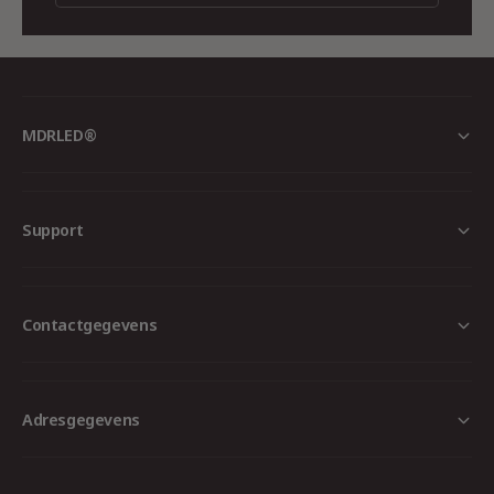
voor diverse toepassingen. Geniet van de
combinatie van modern design en geavanceerde
technologie met de Slim-Fit 6W Dim Zilver.
MDRLED®
Support
Contactgegevens
Adresgegevens