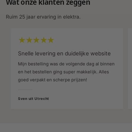
Wat onze klanten zeggen
(UGR <22) is deze spot geschikt voor fijn
industrieel werk, waardoor het ideaal is voor
Ruim 25 jaar ervaring in elektra.
gebruik in kantoren of werkruimtes.
Uitstekende Kleurweergave (CRI):
Een
indrukwekkende CRI-waarde van 95Ra
Snelle levering en duidelijke website
zorgt voor een uitstekende kleurweergave,
waardoor de kleuren natuurlijk en levendig
Mijn bestelling was de volgende dag al binnen
lijken.
en het bestellen ging super makkelijk. Alles
goed verpakt en scherpe prijzen!
Duurzaam en Energiezuinig:
Met een
Sven uit Utrecht
vermogen van 6 Watt en een lumen
efficiëntie van 90lm/W biedt deze
inbouwspot een uitstekende lichtopbrengst
en energiezuinigheid.