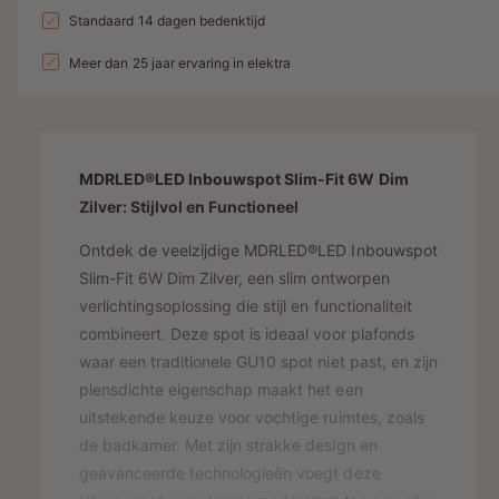
a
n
l
a
Standaard 14 dagen bedenktijd
e
v
l
g
l
p
e
Meer dan 25 jaar ervaring in elektra
v
a
r
e
r
l
h
r
i
o
l
l
g
j
a
e
e
MDRLED®LED Inbouwspot Slim-Fit 6W Dim
g
r
s
n
e
Zilver: Stijlvol en Functioneel
y
v
n
o
Ontdek de veelzijdige MDRLED®LED Inbouwspot
-
v
o
o
Slim-Fit 6W Dim Zilver, een slim ontworpen
w
r
o
verlichtingsoplossing die stijl en functionaliteit
e
L
r
combineert. Deze spot is ideaal voor plafonds
E
e
L
waar een traditionele GU10 spot niet past, en zijn
D
E
r
I
plensdichte eigenschap maakt het een
D
g
N
I
uitstekende keuze voor vochtige ruimtes, zoals
a
B
N
de badkamer. Met zijn strakke design en
O
v
B
geavanceerde technologieën voegt deze
U
O
e