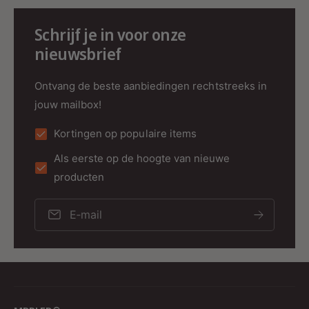
duurzaamheid en functionaliteit op een
Schrijf je in voor onze
harmonieuze manier, waardoor het een
nieuwsbrief
waardevolle toevoeging is aan jouw
buitenverlichtingscollectie.
Ontvang de beste aanbiedingen rechtstreeks in
Upgrade je buitenruimte vandaag nog met de
jouw mailbox!
GALATEA Wandarmatuur van MDRLED en geniet
van sfeervolle verlichting met een praktische
Kortingen op populaire items
luxe.
Als eerste op de hoogte van nieuwe
producten
E‑mail