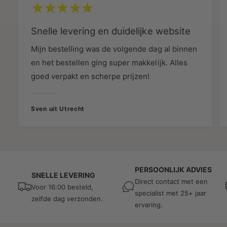
gemakkelijk laat veroorzaakt in verschillende
buitenruimtes. De eenvoudige installatie maakt
Snelle levering en duidelijke website
het mogelijk om snel van de voordelen van deze
buitenverlichting te genieten.
Mijn bestelling was de volgende dag al binnen
en het bestellen ging super makkelijk. Alles
Veelzijdigheid met GU10 Fitting:
goed verpakt en scherpe prijzen!
De GU10-fittingen bieden een brede keuze aan
ledlampen, waardoor je de lichtkleur en krachtig
Sven uit Utrecht
kunt aanpassen aan jouw voorkeuren. Of je nu
kiest voor warm wit licht voor een gezellige sfeer
of helder wit licht voor functionele verlichting, de
mogelijkheden zijn eindeloos.
Conclusie:
PERSOONLIJK ADVIES
SNELLE LEVERING
Direct contact met een
Met de MDRLED® Wandarmatuur 2xGU10 Fitting
Voor 16:00 besteld,
specialist met 25+ jaar
zelfde dag verzonden.
Zwart voeg je niet alleen verlichting toe aan je
ervaring.
buitenruimte, maar creatie je ook een ambiance
van elegantie. Deze armatuur vergroot stijl,