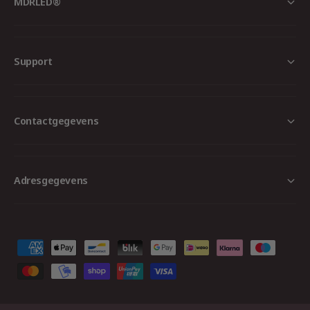
MDRLED®
Support
Contactgegevens
Adresgegevens
B
e
t
a