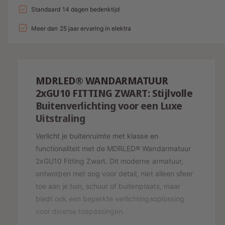
a
n
l
a
Standaard 14 dagen bedenktijd
d
e
v
l
g
l
i
p
e
Meer dan 25 jaar ervaring in elektra
v
a
r
e
n
r
l
h
r
g
i
o
l
l
g
s
j
a
e
MDRLED® WANDARMATUUR
e
g
r
p
s
n
2xGU10 FITTING ZWART: Stijlvolle
e
y
v
r
Buitenverlichting voor een Luxe
n
o
-
v
Uitstraling
i
o
o
w
j
r
o
Verlicht je buitenruimte met klasse en
e
W
r
s
functionaliteit met de MDRLED® Wandarmatuur
A
e
W
2xGU10 Fitting Zwart. Dit moderne armatuur,
N
A
r
ontworpen met oog voor detail, niet alleen sfeer
D
N
g
A
toe aan je tuin, schuur of buitenplaats, maar
D
a
R
A
biedt ook een beperkte verlichtingsoplossing
M
v
R
voor diverse toepassingen.
A
M
e