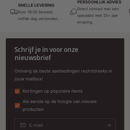
PERSOONLIJK ADVIES
SNELLE LEVERING
duurzaamheid, tilt deze pendel set je verlichting
Direct contact met een
Voor 16:00 besteld,
naar een hoger niveau. Creëer de perfecte
specialist met 25+ jaar
zelfde dag verzonden.
ambiance in elke ruimte met de flexibiliteit en
ervaring.
esthetiek van de MDRLED® Pendel set.
Upgrade vandaag nog je verlichtingssysteem
met de MDRLED® Pendel set en ontdek de
Schrijf je in voor onze
voordelen van een moeiteloze installatie,
nieuwsbrief
duurzaamheid en eigentijds design.
Ontvang de beste aanbiedingen rechtstreeks in
jouw mailbox!
Kortingen op populaire items
Als eerste op de hoogte van nieuwe
producten
E‑mail