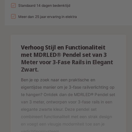
a
n
l
a
Standaard 14 dagen bedenktijd
e
v
l
g
l
p
e
Meer dan 25 jaar ervaring in elektra
v
a
r
e
r
l
h
r
i
o
l
l
g
j
a
e
Verhoog Stijl en Functionaliteit
e
g
r
s
n
met MDRLED® Pendel set van 3
e
y
v
Meter voor 3-Fase Rails in Elegant
n
o
-
v
Zwart.
o
o
w
r
o
Ben je op zoek naar een praktische en
e
P
r
eigentijdse manier om je 3-fase railverlichting op
E
e
P
te hangen? Ontdek dan de MDRLED® Pendel set
N
E
r
van 3 meter, ontworpen voor 3-fase rails in een
D
N
g
E
elegante zwarte kleur. Deze pendel set
D
a
L
E
combineert functionaliteit met een strak design
S
v
L
en voegt een vleugje moderniteit toe aan je
E
S
e
verlichtingssysteem.