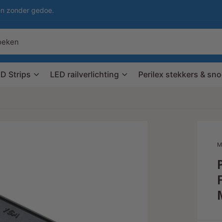
en zonder gedoe.
D Strips
LED railverlichting
Perilex stekkers & sn
M