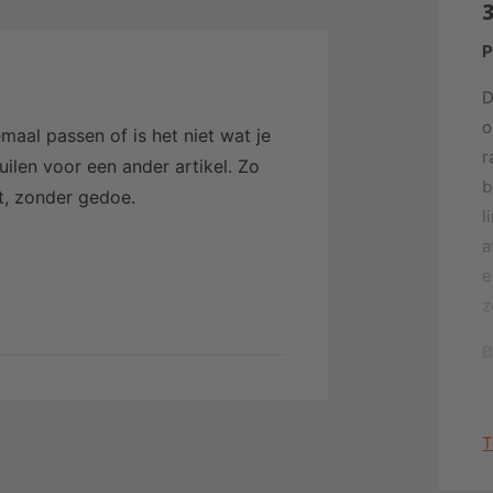
3
P
D
o
maal passen of is het niet wat je
r
ilen voor een ander artikel. Zo
b
alt, zonder gedoe.
l
a
e
z
B
T