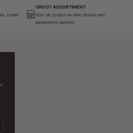
wart:
GROOT ASSORTIMENT
zen, zowel
Voor elk project en elke situatie een
Eenvoudige Installatie
: De onderdelen zijn
aansluitend aanbod.
ontworpen voor een snelle en eenvoudige
installatie, wat u tijd en moeite bespaart.
Flexibiliteit
: Met het 3-fase systeem kunt u
verschillende delen van uw verlichting
onafhankelijk van elkaar bedienen, wat ideaal is
voor dynamische lichtopstellingen.
Geleidelijke Aanpassing
: Biedt de
x!
mogelijkheid om de verlichting aan te passen
aan uw behoeften en de gewenste sfeer in uw
ruimte.
Waarom Kiezen voor MDRLED®
Onderdelen?