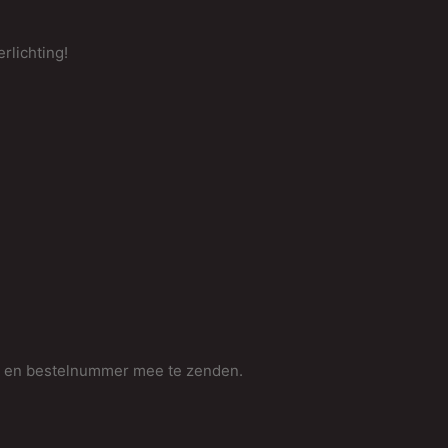
rlichting!
U
B
g
v
s
f
h
v
N
i
v
m en bestelnummer mee te zenden.
"
3