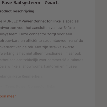
n
-Fase Railsysteem – Zwart.
o
v
o
o
roduct beschrijving
r
o
P
r
e MDRLED
® Power Connector links
is speciaal
o
P
ntworpen voor het aansluiten van uw 3-fase
w
o
ailsysteem. Deze connector zorgt voor een
e
w
r
etrouwbare en efficiënte stroomtoevoer vanaf de
e
C
r
inkerkant van de rail. Met zijn strakke zwarte
o
C
fwerking is het niet alleen functioneel, maar ook
n
o
n
sthetisch aantrekkelijk voor commerciële ruimtes
n
e
n
oals winkels, showrooms, kantoren en musea.
c
e
t
c
elangrijkste Kenmerken:
o
t
r
o
Type:
Power Connector
links
l
r
i
Kleur:
Zwart
l
oon meer
n
i
Materiaal:
Hoogwaardig kunststof
k
n