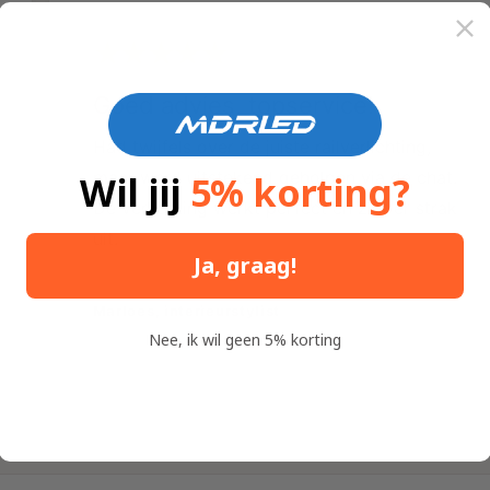
Goed advies, topservice!
Had twijfels over de juiste railverlichting,
maar werd uitstekend geholpen via de chat.
Wil jij
5% korting?
De verlichting werkt perfect en ziet er strak
uit.
Ja, graag!
Marloes, interieurstylist
Nee, ik wil geen 5% korting
1
/
van
4
V