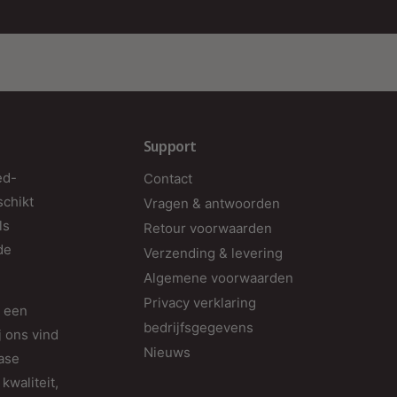
Support
ed-
Contact
schikt
Vragen & antwoorden
ls
Retour voorwaarden
de
Verzending & levering
Algemene voorwaarden
Privacy verklaring
d een
bedrijfsgegevens
j ons vind
Nieuws
fase
kwaliteit,