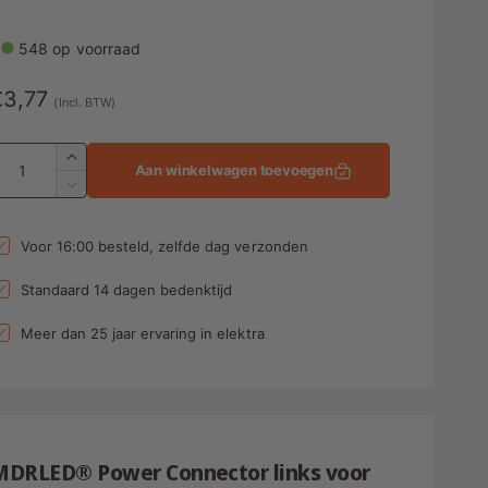
548 op voorraad
N
€3,77
(Incl. BTW)
o
A
A
Aan winkelwagen toevoegen
a
m
A
n
a
a
t
n
Voor 16:00 besteld, zelfde dag verzonden
a
t
l
a
e
Standaard 14 dagen bedenktijd
v
l
p
e
v
Meer dan 25 jaar ervaring in elektra
r
e
h
r
o
l
g
a
e
s
g
n
MDRLED® Power Connector links voor
e
v