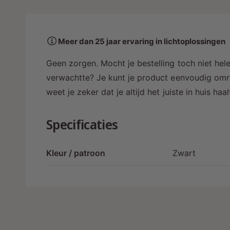
a
a
r
Meer dan 25 jaar ervaring in lichtoplossingen
i
n
Geen zorgen. Mocht je bestelling toch niet hele
g
verwachtte? Je kunt je product eenvoudig omru
a
weet je zeker dat je altijd het juiste in huis ha
l
l
Specificaties
e
r
Kleur / patroon
Zwart
y
-
w
e
e