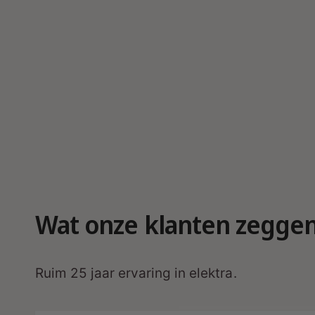
r
g
a
v
e
Wat onze klanten zegge
Ruim 25 jaar ervaring in elektra.