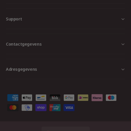
Support
Contactgegevens
Adresgegevens
B
e
t
a
a