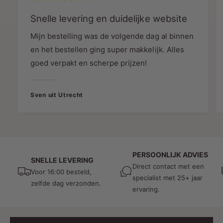
waardoor het geschikt is voor een breed scala
aan toepassingen.
Snelle levering en duidelijke website
Geleverd Met Inclusieve Kabels
Mijn bestelling was de volgende dag al binnen
voor Direct Gebruik
en het bestellen ging super makkelijk. Alles
goed verpakt en scherpe prijzen!
De POWER ADAPTER 24V 96W wordt geleverd
met 2x 1.2m kabels, waardoor u direct aan de
slag kunt met uw verlichtingsinstallatie. Dit zorgt
Sven uit Utrecht
voor extra gemak en bespaart u tijd en moeite
bij het aansluiten van uw LED lampen.
Kies voor MDRLED voor Uw
Verlichtingsbehoeften
PERSOONLIJK ADVIES
SNELLE LEVERING
Direct contact met een
Voor 16:00 besteld,
Met de POWER ADAPTER 24V 96W biedt
specialist met 25+ jaar
zelfde dag verzonden.
MDRLED een betrouwbare en hoogwaardige
ervaring.
oplossing voor al uw verlichtingsprojecten. Neem
vandaag nog contact met ons op om meer te
weten te komen over ons uitgebreide