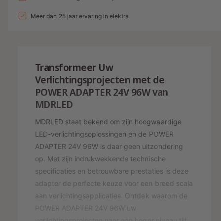
e
v
n
l
l
p
e
Meer dan 25 jaar ervaring in elektra
v
g
r
e
r
a
h
r
i
l
o
l
g
l
j
a
Transformeer Uw
e
g
e
s
n
Verlichtingsprojecten met de
e
r
v
POWER ADAPTER 24V 96W van
n
o
y
v
MDRLED
o
o
-
r
o
MDRLED staat bekend om zijn hoogwaardige
w
P
r
LED-verlichtingsoplossingen en de POWER
e
O
P
ADAPTER 24V 96W is daar geen uitzondering
W
e
O
op. Met zijn indrukwekkende technische
E
W
r
R
specificaties en betrouwbare prestaties is deze
E
g
A
R
adapter de perfecte keuze voor een breed scala
D
a
A
aan verlichtingsapplicaties. Ontdek waarom de
A
D
v
POWER ADAPTER 24V 96W uw
P
A
e
verlichtingsprojecten naar een hoger niveau tilt.