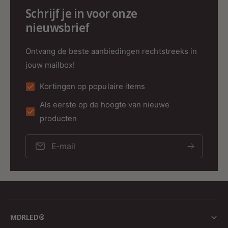
Schrijf je in voor onze
assortiment LED-producten en ontdek hoe we u
nieuwsbrief
kunnen helpen bij het realiseren van uw
verlichtingsvisie.
Ontvang de beste aanbiedingen rechtstreeks in
Transformeer uw verlichtingsprojecten met de
jouw mailbox!
POWER ADAPTER 24V 96W van MDRLED en
geniet van heldere, consistente en
Kortingen op populaire items
energiezuinige verlichting voor elke toepassing.
Als eerste op de hoogte van nieuwe
producten
E‑mail
MDRLED®