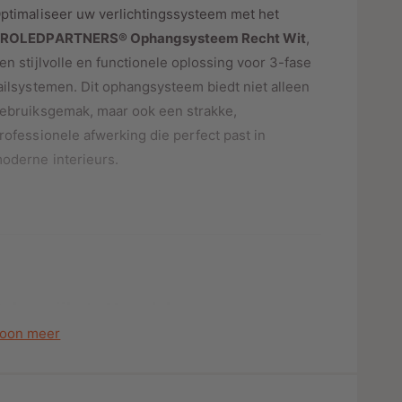
o
o
ptimaliseer uw verlichtingssysteem met het
r
o
ROLEDPARTNERS® Ophangsysteem Recht Wit
,
s
O
r
en stijlvolle en functionele oplossing voor 3-fase
P
O
H
ailsystemen. Dit ophangsysteem biedt niet alleen
P
A
H
ebruiksgemak, maar ook een strakke,
N
A
rofessionele afwerking die perfect past in
G
N
S
oderne interieurs.
G
Y
S
S
Y
T
S
E
T
E
E
M
E
R
M
Belangrijkste Voordelen
E
R
C
E
oon meer
H
C
. Geschikt voor 3-Fase Railsystemen
T
H
W
Ideaal voor het creëren van flexibele en
T