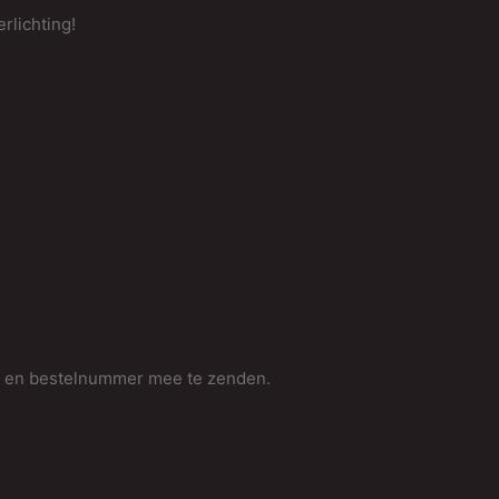
rlichting!
O
P
m en bestelnummer mee te zenden.
e
p
v