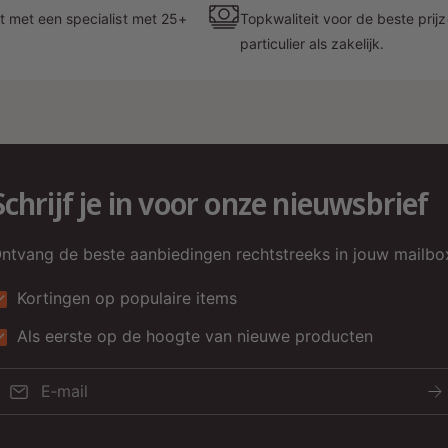
t met een specialist met 25+
Topkwaliteit voor de beste prij
particulier als zakelijk.
Schrijf je in voor onze nieuwsbrief
H
W
ntvang de beste aanbiedingen rechtstreeks in jouw mailbo
Kortingen op populaire items
Als eerste op de hoogte van nieuwe producten
E‑mail