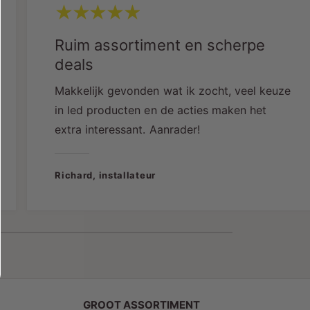
Gemaakt van hoogwaardige materialen,
ontworpen voor langdurige prestaties.
Ruim assortiment en scherpe
deals
Inclusief een garantie van 2 jaar voor extra
zekerheid.
Makkelijk gevonden wat ik zocht, veel keuze
in led producten en de acties maken het
extra interessant. Aanrader!
Richard, installateur
roduct Specificaties
Type:
Ophangsysteem Recht
Kleur:
Wit
Materiaal:
Hoogwaardige materialen voor
duurzaamheid
GROOT ASSORTIMENT