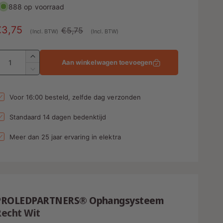
888 op voorraad
A
€3,75
N
€5,75
(Incl. BTW)
(Incl. BTW)
a
o
A
n
r
A
Aan winkelwagen toevoegen
a
b
m
A
n
a
a
t
n
Voor 16:00 besteld, zelfde dag verzonden
e
l
a
t
l
a
d
e
Standaard 14 dagen bedenktijd
v
l
p
e
v
Meer dan 25 jaar ervaring in elektra
r
n
r
e
h
r
g
i
o
l
s
j
g
a
e
p
s
g
n
PROLEDPARTNERS® Ophangsysteem
e
v
n
Recht Wit
o
v