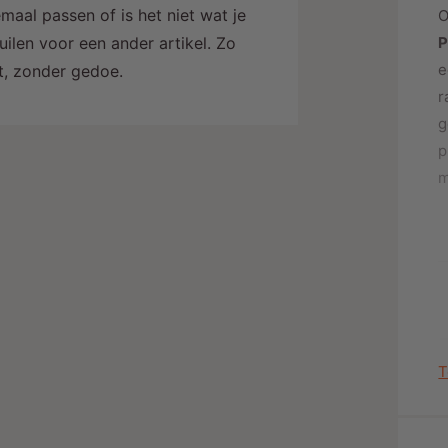
maal passen of is het niet wat je
O
j
ilen voor een ander artikel. Zo
P
e
alt, zonder gedoe.
r
g
p
m
T
1