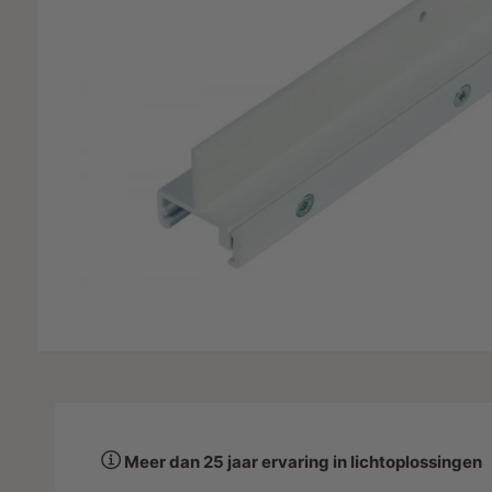
IE
c
e
t
l
t
y
p
e
Meer dan 25 jaar ervaring in lichtoplossingen