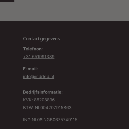
Showrooms:
Laat producten schitteren in een
strak en stijlvol design.
Musea:
Accentueer kunst en tentoonstellingen
met nauwkeurige verlichting.
Contactgegevens
Telefoon:
+31 651991389
E-mail:
info@mdrled.nl
Waarom Kiezen voor
PROLEDPARTNERS®?
Bedrijfsinformatie:
Compleet Assortiment:
Alle benodigde
KVK: 86208896
onderdelen voor 3-fase railsystemen, inclusief
BTW: NL004207915B63
connectoren, verbindingsstukken, eindstukken
ING NL08INGB0675749115
en ophangsystemen.