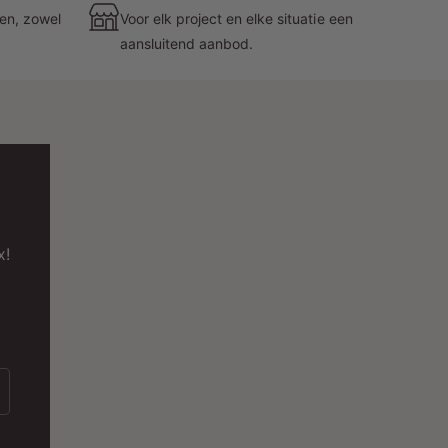
Garantie:
2 jaar
zen, zowel
Voor elk project en elke situatie een
aansluitend aanbod.
Toepassingen
et PROLEDPARTNERS® Ophangsysteem Recht
it is ideaal voor:
x!
Etalages:
Highlight producten met flexibele
verlichtingsopties.
Winkels:
Creëer een aangename
winkelervaring door dynamische verlichting.
Kantoren:
Zorg voor een professionele en
goed verlichte werkplek.