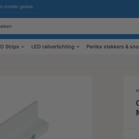
en zonder gedoe.
D Strips
LED railverlichting
Perilex stekkers & sn
M