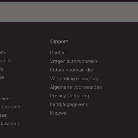
Support
ed-
Contact
schikt
Vragen & antwoorden
ls
Retour voorwaarden
de
Verzending & levering
Algemene voorwaarden
Privacy verklaring
d een
bedrijfsgegevens
j ons vind
Nieuws
fase
kwaliteit,