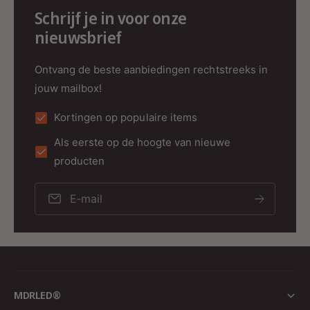
functionaliteit, eenvoudige installatie en
Schrijf je in voor onze
bediening, duurzaamheid en draadloze
nieuwsbrief
bediening op afstand, is deze driver een
veelzijdige toevoegingen aan elke
Ontvang de beste aanbiedingen rechtstreeks in
verlichtingsconfiguratie. Of je nu een ontspannen
jouw mailbox!
sfeer wil creëren, een levendige omgeving wil
voor een evenement of gewoon de juiste
Kortingen op populaire items
verlichting nodig hebt voor je dagelijkse
activiteiten, de MI-LIGHT DRIVER 24V 75W
Als eerste op de hoogte van nieuwe
RGBW biedt onbeperkte mogelijkheden om je
producten
ruimte te aanwezig op de manier die jij wilt .
E‑mail
MDRLED®