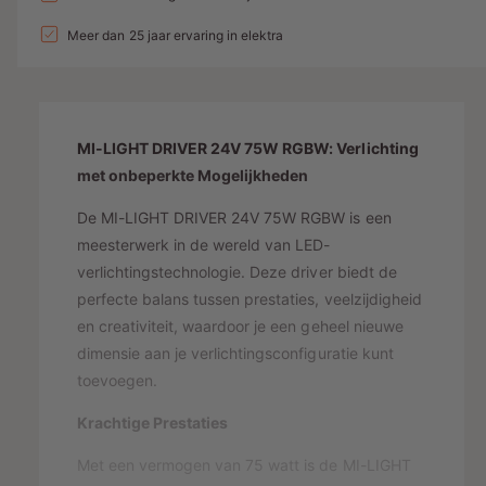
e
v
n
l
l
p
e
Meer dan 25 jaar ervaring in elektra
v
g
r
e
r
a
h
r
i
l
o
l
g
l
j
a
e
MI-LIGHT DRIVER 24V 75W RGBW: Verlichting
g
e
s
n
e
met onbeperkte Mogelijkheden
r
v
n
o
y
De MI-LIGHT DRIVER 24V 75W RGBW is een
v
o
o
-
meesterwerk in de wereld van LED-
r
o
verlichtingstechnologie. Deze driver biedt de
w
M
r
perfecte balans tussen prestaties, veelzijdigheid
e
I
M
en creativiteit, waardoor je een geheel nieuwe
-
e
I
L
dimensie aan je verlichtingsconfiguratie kunt
-
r
I
L
toevoegen.
g
G
I
H
a
Krachtige Prestaties
G
T
H
v
Met een vermogen van 75 watt is de MI-LIGHT
D
T
e