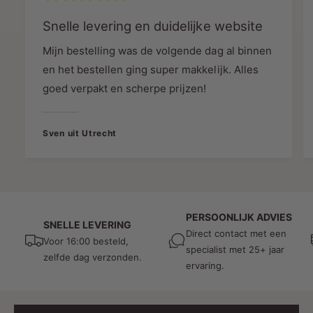
tegen dagelijks gebruik en slijtage is.
Snelle levering en duidelijke website
Draadloze bediening op afstand
Mijn bestelling was de volgende dag al binnen
De MI-LIGHT DRIVER 24V 75W RGBW wordt
en het bestellen ging super makkelijk. Alles
bediend via een draadloze 2,4 GHz verbinding.
goed verpakt en scherpe prijzen!
Dit betekent dat je de verlichting kunt
aanpassen zonder gedoe met draden. Met een
Sven uit Utrecht
indrukwekkend bereik van 30 meter voor de
afstandsbediening, heb je de vrijheid om je
verlichting aan te passen vanuit elke hoek van
de ruimte.
Conclusie
PERSOONLIJK ADVIES
SNELLE LEVERING
Direct contact met een
Voor 16:00 besteld,
De MI-LIGHT DRIVER 24V 75W RGBW is de
specialist met 25+ jaar
zelfde dag verzonden.
ideale keuze voor iedereen die
ervaring.
verlichtingscreaties voorbij de norm wil laten
gaan. Met krachtige prestaties, RGBW-