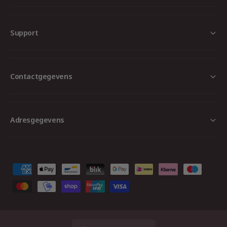
Support
Contactgegevens
Adresgegevens
B
e
t
a
a