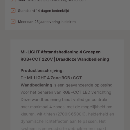
i
a
e
l
t
a
n
l
a
Standaard 14 dagen bedenktijd
d
e
v
l
g
l
i
p
e
Meer dan 25 jaar ervaring in elektra
v
a
r
e
n
r
l
h
r
g
i
o
l
l
g
s
j
a
e
e
MI-LIGHT Afstandsbediening 4 Groepen
g
r
p
s
n
e
RGB+CCT 220V | Draadloze Wandbediening
y
v
r
n
o
Product beschrijving:
-
v
i
o
o
De
MI-LIGHT 4 Zone RGB+CCT
w
j
r
o
Wandbediening
is een geavanceerde oplossing
e
M
r
s
voor het beheren van RGB+CCT LED verlichting.
I
e
M
Deze wandbediening biedt volledige controle
-
I
r
L
over maximaal 4 zones, met de mogelijkheid om
-
g
I
L
kleuren, wit-tinten (2700K-6500K), helderheid en
a
G
I
dynamische lichteffecten aan te passen. Het
H
v
G
systeem is eenvoudig te gebruiken en maakt