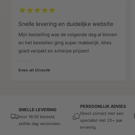
Verbindingsmethode:
2,4 GHz draadloze
®
technologie
Bereik:
20-25 meter (onder ideale
Snelle levering en duidelijke website
omstandigheden)
Mijn bestelling was de volgende dag al binnen
Zones:
4 onafhankelijke zones, onbeperkt
en het bestellen ging super makkelijk. Alles
aantal LED-lampen per zone
goed verpakt en scherpe prijzen!
Voeding:
Input Voltage:
220V
Sven uit Utrecht
Fysieke Eigenschappen:
Type:
Wandbediening
Kleur:
Wit
PERSOONLIJK ADVIES
SNELLE LEVERING
Omgeving:
Direct contact met een
Voor 16:00 besteld,
specialist met 25+ jaar
zelfde dag verzonden.
Bedrijfstemperatuur:
-20°C tot +60°C
ervaring.