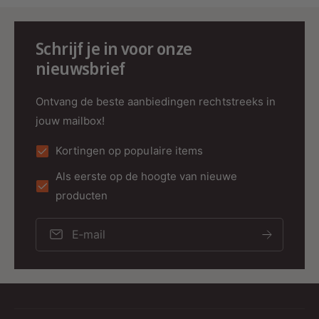
Garantie:
Periode:
2 jaar
Schrijf je in voor onze
Toepassingen:
nieuwsbrief
Residentiële verlichting:
Bedien verlichting
Ontvang de beste aanbiedingen rechtstreeks in
in verschillende kamers afzonderlijk of
jouw mailbox!
synchroon.
Commerciële ruimtes:
Perfect voor
Kortingen op populaire items
showrooms, winkels en kantoren waar
Als eerste op de hoogte van nieuwe
dynamische verlichting gewenst is.
producten
Horeca:
Creëer de gewenste sfeer in
restaurants, hotels en evenementenlocaties.
E‑mail
Bedieningsopties:
RGB-kleurselectie:
Kies eenvoudig een
sfeervolle kleur uit 16 miljoen mogelijkheden.