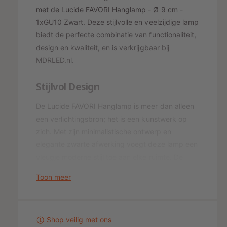
V
A
met de Lucide FAVORI Hanglamp - Ø 9 cm -
O
V
1xGU10 Zwart. Deze stijlvolle en veelzijdige lamp
R
O
I
biedt de perfecte combinatie van functionaliteit,
R
H
design en kwaliteit, en is verkrijgbaar bij
I
a
H
MDRLED.nl.
n
a
g
n
Stijlvol Design
l
g
a
l
De Lucide FAVORI Hanglamp is meer dan alleen
m
a
een verlichtingsbron; het is een kunstwerk op
p
m
Ø
zich. Met zijn minimalistische ontwerp en
p
9
Ø
elegante zwarte afwerking voegt deze lamp een
c
9
vleugje moderne stijl toe aan elke ruimte. De
m
c
afgevlakte bolvormige lampenkap in combinatie
1
m
Toon meer
met de messing aansluiting op de kabel zorgt
x
1
G
voor een unieke en verfijnde uitstraling.
x
U
G
1
U
Flexibel en Functioneel
Shop veilig met ons
0