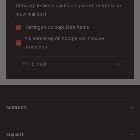
Fitting: GU10
Ontvang de beste aanbiedingen rechtstreeks in
jouw mailbox!
Dimbaar: Ja
Fabrieksgarantie: 2 jaar
Kortingen op populaire items
EAN: 5411212093073
Als eerste op de hoogte van nieuwe
Spanning: 230V
producten
Creëer een Stijlvolle en Functionele
E‑mail
Verlichting met de Lucide FAVORI
Hanglamp
Transformeer je interieur en voeg een vleugje
moderne elegantie toe met de Lucide FAVORI
Hanglamp. Bestel vandaag nog bij MDRLED.nl en
MDRLED®
geniet van hoogwaardige verlichting en
uitstekende service.
Support