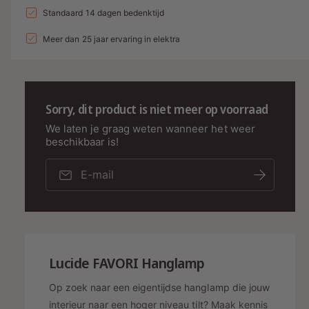
a
n
l
a
Standaard 14 dagen bedenktijd
d
e
v
l
g
l
i
p
e
Meer dan 25 jaar ervaring in elektra
v
a
r
e
n
r
l
h
r
g
i
o
l
l
g
s
j
a
e
Sorry, dit product is niet meer op voorraad
e
g
r
p
s
n
e
We laten je graag weten wanneer het weer
y
v
r
beschikbaar is!
n
o
-
v
i
o
o
E-mail
w
j
r
o
e
L
r
s
u
e
L
c
u
r
i
c
g
d
i
L
ucide FAVORI Hanglamp
a
e
d
F
v
e
Op zoek naar een eigentijdse hanglamp die jouw
A
F
e
interieur naar een hoger niveau tilt? Maak kennis