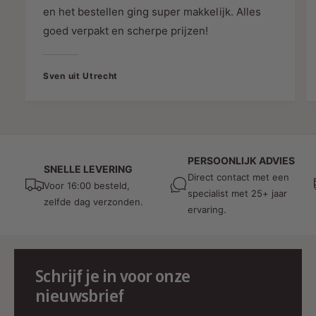
direct bestellen via onze website en profiteren
en het bestellen ging super makkelijk. Alles
van snelle levering en uitstekende service.
goed verpakt en scherpe prijzen!
Lichtadvies van MDRLED.nl
Sven uit Utrecht
Naast een uitgebreid assortiment aan
verlichtingsproducten biedt MDRLED.nl ook
professioneel lichtadvies. Onze ervaren
lichtexperts helpen je graag bij het kiezen van
de juiste verlichtingsoplossing voor jouw
PERSOONLIJK ADVIES
SNELLE LEVERING
specifieke behoeften. Neem gerust contact met
Direct contact met een
Voor 16:00 besteld,
ons op voor meer informatie.
specialist met 25+ jaar
zelfde dag verzonden.
ervaring.
Specificaties
SKU: 09434/01/30
Schrijf je in voor onze
Merk: Lucide
nieuwsbrief
Kleur: Zwart