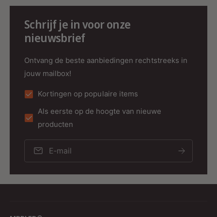
Deze ledstrip is perfect voor een breed scala
Schrijf je in voor onze
aan toepassingen, waaronder:
nieuwsbrief
Sfeerverlichting in woonkamers of
slaapkamers.
Ontvang de beste aanbiedingen rechtstreeks in
Accentverlichting in keukens, badkamers en
jouw mailbox!
hallen.
Kortingen op populaire items
Decoratieve verlichting voor semi-overdekte
Als eerste op de hoogte van nieuwe
buitenlocaties zoals patio’s.
producten
Creatieve verlichting voor evenementen en
feesten.
E‑mail
Artikelnummer
: 5050/60-24V-IP65-Magic-Ca
Waarom Kiezen voor de MAGIC
MDRLED® LEDSTRIP?
Hoogwaardige RGB-kleuren met miljoenen