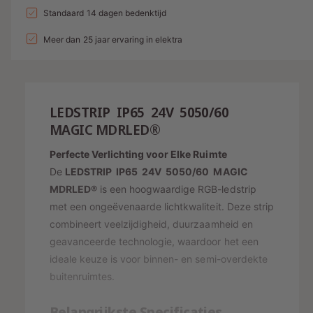
a
n
l
a
Standaard 14 dagen bedenktijd
d
e
v
l
g
l
i
p
e
Meer dan 25 jaar ervaring in elektra
v
a
r
e
n
r
l
h
r
g
i
o
l
l
g
s
j
a
e
LEDSTRIP IP65 24V 5050/60
e
g
r
p
s
n
MAGIC MDRLED®
e
y
v
r
n
Perfecte Verlichting voor Elke Ruimte
o
-
v
i
o
De
LEDSTRIP IP65 24V 5050/60 MAGIC
o
w
j
r
o
MDRLED®
is een hoogwaardige RGB-ledstrip
e
L
r
s
met een ongeëvenaarde lichtkwaliteit. Deze strip
E
e
L
combineert veelzijdigheid, duurzaamheid en
D
E
r
geavanceerde technologie, waardoor het een
S
D
g
T
ideale keuze is voor binnen- en semi-overdekte
S
a
R
T
buitenruimtes.
I
v
R
P
I
e
Belangrijkste Specificaties