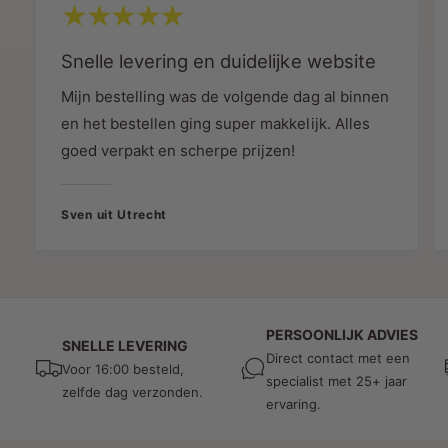
en RoHS-keurmerken, wat garant staat voor
veiligheid en milieuvriendelijkheid.
Snelle levering en duidelijke website
Mijn bestelling was de volgende dag al binnen
Energiezuinig
en het bestellen ging super makkelijk. Alles
Met een lichtopbrengst van 120 lumen per
goed verpakt en scherpe prijzen!
watt biedt deze ledstrip een krachtige maar
energiezuinige verlichting. Ideaal voor
langdurig gebruik zonder hoge
Sven uit Utrecht
energiekosten.
Garantie en Ondersteuning
Garantie
: 3 jaar fabrieksgarantie.
PERSOONLIJK ADVIES
SNELLE LEVERING
Kwaliteitscertificaten
: CE- en RoHS-
Direct contact met een
Voor 16:00 besteld,
specialist met 25+ jaar
goedgekeurd.
zelfde dag verzonden.
ervaring.
Toepassingsmogelijkheden