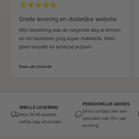
Garantie:
3 jaar
Snelle levering en duidelijke website
Installatie
Mijn bestelling was de volgende dag al binnen
De zwarte LED vloerdimmer wordt geleverd
en het bestellen ging super makkelijk. Alles
zonder snoer, zodat je deze eenvoudig kunt
goed verpakt en scherpe prijzen!
aansluiten op een lampsnoer of netsnoer. Dankzij
het eenvoudige ontwerp is de installatie
gebruiksvriendelijk en flexibel.
Sven uit Utrecht
Voordelen van de LED
Vloerdimmer Zwart
Optimaliseer dimbaarheid:
Bereik perfecte
PERSOONLIJK ADVIES
SNELLE LEVERING
helderheid zonder knipperen.
Direct contact met een
Voor 16:00 besteld,
Veelzijdig:
Geschikt voor zowel LED- als
specialist met 25+ jaar
zelfde dag verzonden.
ervaring.
halogeenlampen.
Eenvoudig in gebruik:
Bedien de dimmer