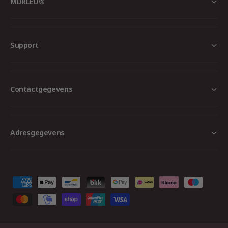
MDRLED®
Support
Contactgegevens
Adresgegevens
B
e
t
a