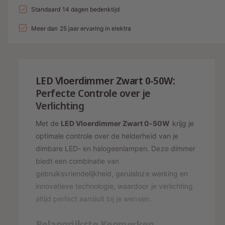
a
n
l
a
Standaard 14 dagen bedenktijd
d
e
v
l
g
l
i
p
e
Meer dan 25 jaar ervaring in elektra
v
a
r
e
n
r
l
h
r
g
i
o
l
l
g
s
j
a
e
LED Vloerdimmer Zwart 0-50W:
e
g
r
p
s
n
Perfecte Controle over je
e
y
v
r
Verlichting
n
o
-
v
i
o
Met de
LED Vloerdimmer Zwart 0-50W
krijg je
o
w
j
r
o
optimale controle over de helderheid van je
e
L
r
s
dimbare LED- en halogeenlampen. Deze dimmer
E
e
L
biedt een combinatie van
D
E
r
gebruiksvriendelijkheid, geruisloze werking en
V
D
g
L
innovatieve technologie, waardoor je verlichting
V
a
O
L
altijd perfect aansluit bij je wensen.
E
v
O
R
E
e
Belangrijkste Kenmerken