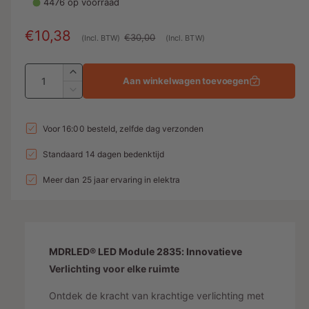
4476 op voorraad
n
g
A
€10,38
N
€30,00
(Incl. BTW)
(Incl. BTW)
a
a
o
l
A
n
r
A
l
Aan winkelwagen toevoegen
a
a
b
m
A
e
n
n
a
i
a
r
t
n
t
Voor 16:00 besteld, zelfde dag verzonden
a
e
l
y
t
a
l
a
Standaard 14 dagen bedenktijd
-
d
e
v
l
l
w
i
p
e
Meer dan 25 jaar ervaring in elektra
v
e
r
e
n
r
h
r
e
g
i
o
l
r
g
s
j
a
g
e
MDRLED® LED Module 2835: Innovatieve
g
p
s
n
a
e
Verlichting voor elke ruimte
v
r
n
v
o
Ontdek de kracht van krachtige verlichting met
v
i
e