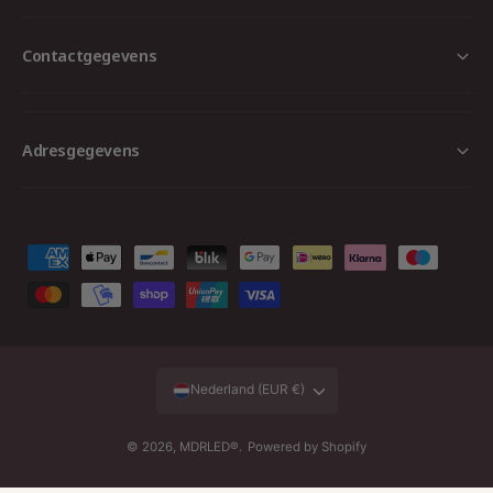
Contactgegevens
Adresgegevens
B
e
t
a
a
Nederland (EUR €)
l
m
© 2026,
MDRLED®
.
Powered by Shopify
Aan winkelwagen toevoegen
e