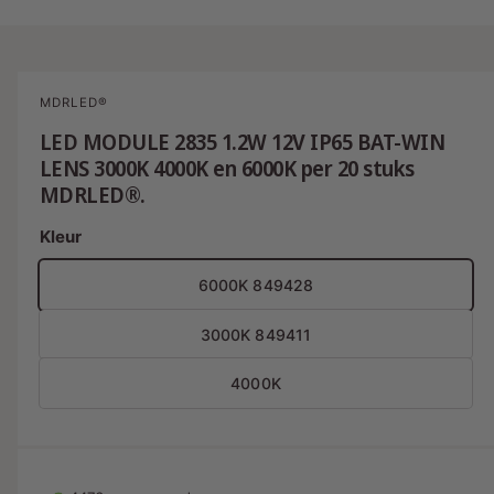
i
M
2
/
van
5
e
s
d
i
n
a
MDRLED®
2
u
o
LED MODULE 2835 1.2W 12V IP65 BAT-WIN
b
p
LENS 3000K 4000K en 6000K per 20 stuks
e
e
n
MDRLED®.
e
s
n
i
Kleur
c
n
m
h
o
6000K 849428
i
d
a
k
a
3000K 849411
l
b
4000K
a
a
r
i