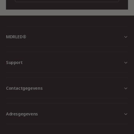
Zaagmaat
Ø68 mm
Afmetingen
Ø81 × 27 mm (inbouwhoogte)
Levensduur
50.000 uur
MDRLED®
Garantie
5 jaar
Kabel
0,75 mm² deurlusbekabeling
Stekker
Niet inbegrepen
Support
🛠️
Toepassingen:
Contactgegevens
Kantoren en vergaderruimtes
Adresgegevens
Horeca (restaurants, cafés, hotels)