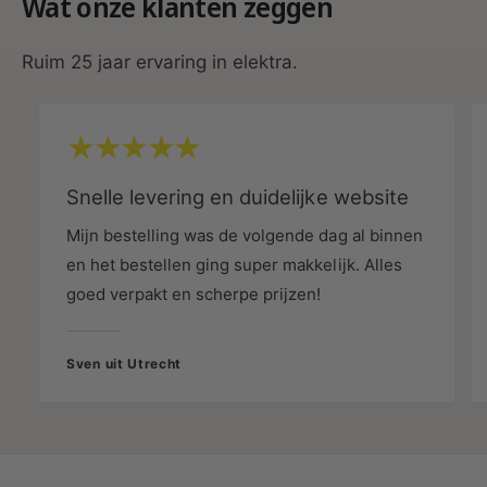
Wat onze klanten zeggen
en duurzaam
D
E
®
D
Ruim 25 jaar ervaring in elektra.
®
Vervang 40W halogeen
– Energiezuinige
upgrade met snelle terugverdientijd
💡
Professionele verlichting met
flexibiliteit
Snelle levering en duidelijke website
Mijn bestelling was de volgende dag al binnen
Dankzij de
White Switch-technologie
kies je
en het bestellen ging super makkelijk. Alles
eenvoudig tussen warm wit (2700K), neutraal wit
(3000K) of koel wit licht (4000K). Hierdoor is de
goed verpakt en scherpe prijzen!
plek gevarieerd in verschillende omgevingen:
van een warme sfeer in restaurants tot helder
Sven uit Utrecht
licht in kantoorruimtes.
Met de
kantelbare kop
richt je het licht precies
waar het nodig is, en de
60° gradenbundel
zorgt voor een gebalanceerde spreiding zonder