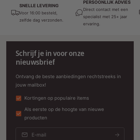
PERSOONLIJK ADVIES
verblinding.
SNELLE LEVERING
Direct contact met een
Voor 16:00 besteld,
🔧
Technische specificaties:
specialist met 25+ jaar
zelfde dag verzonden.
ervaring.
Eigenschap
Specificatie
Merk
MDRLED®
Vermogen
6 Watt
Schrijf je in voor onze
Lichtopbrengst
nieuwsbrief
600 lumen
Lichtkleur
2700K / 3000K / 4000K (witte schakela
Ontvang de beste aanbiedingen rechtstreeks in
CRI-waarde
>80 Ra
jouw mailbox!
Dimbaar
Ja, Triac
Kortingen op populaire items
Stralingshoek
60°
Als eerste op de hoogte van nieuwe
Overspannen
220–240V AC
producten
Frequentie
50/60 Hz
IP-waarde
IP65
E‑mail
IK-waarde
IK06