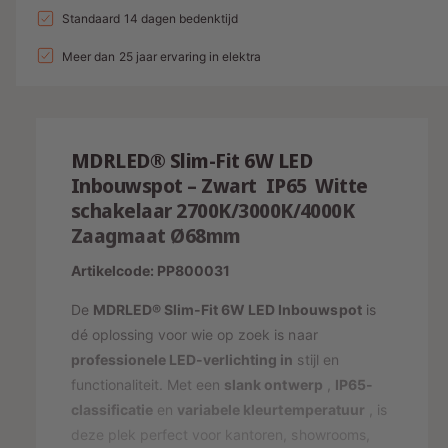
a
n
l
a
Standaard 14 dagen bedenktijd
d
e
v
l
g
l
i
p
e
Meer dan 25 jaar ervaring in elektra
v
a
r
e
n
r
l
h
r
g
i
o
l
l
g
s
j
a
e
MDRLED® Slim-Fit 6W LED
e
g
r
p
s
n
Inbouwspot – Zwart IP65 Witte
e
y
v
r
schakelaar 2700K/3000K/4000K
n
o
-
v
Zaagmaat Ø68mm
i
o
o
w
j
r
o
Artikelcode: PP800031
e
L
r
s
E
e
De
MDRLED® Slim-Fit 6W LED Inbouwspot
is
L
D
E
r
dé oplossing voor wie op zoek is naar
I
D
professionele LED-verlichting in
stijl en
g
N
I
functionaliteit. Met een
slank ontwerp
,
IP65-
a
B
N
classificatie
en
variabele kleurtemperatuur
, is
O
v
B
U
deze plek perfect voor kantoren, showrooms,
O
e