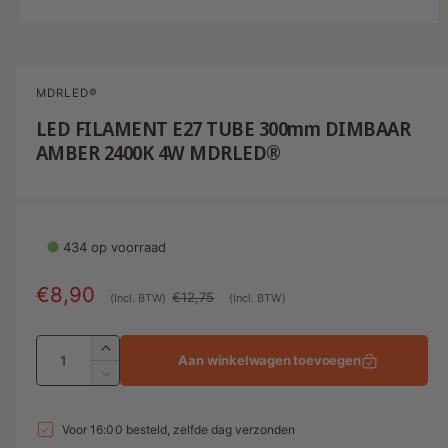
M
e
d
i
a
MDRLED®
1
o
LED FILAMENT E27 TUBE 300mm DIMBAAR
p
AMBER 2400K 4W MDRLED®
e
n
e
n
i
n
m
434 op voorraad
o
d
a
A
€8,90
N
€12,75
(Incl. BTW)
(Incl. BTW)
a
l
a
o
A
n
r
A
Aan winkelwagen toevoegen
a
a
b
m
A
n
n
a
i
a
t
n
t
Voor 16:00 besteld, zelfde dag verzonden
a
e
l
t