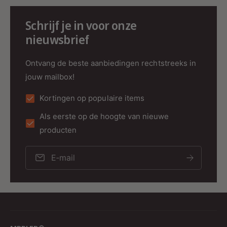
warme vintage uitstraling zonder fel of hard licht.
Schrijf je in voor onze
nieuwsbrief
Ontvang de beste aanbiedingen rechtstreeks in
Moderne filament LED technologie
jouw mailbox!
Deze LED filamentlamp combineert klassieke
Kortingen op populaire items
uitstraling met moderne efficiëntie.
Als eerste op de hoogte van nieuwe
Voordelen:
producten
Authentieke gloeidraad uitstraling
E‑mail
Energiezuinig verbruik
Lange levensduur
Direct volledig licht
Minder warmteontwikkeling