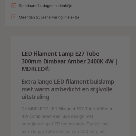
a
l
a
Standaard 14 dagen bedenktijd
d
e
v
l
l
i
p
e
Meer dan 25 jaar ervaring in elektra
v
r
e
n
r
h
r
g
i
o
l
g
s
j
a
e
g
LED Filament Lamp E27 Tube
p
s
n
e
300mm Dimbaar Amber 2400K 4W |
v
r
n
o
MDRLED®
v
i
o
o
j
Extra lange LED filament buislamp
r
o
L
met warm amberlicht en stijlvolle
r
s
E
L
uitstraling
D
E
F
D
De MDRLED® LED Filament E27 Tube 300mm
I
F
4W combineert een luxe design met
L
I
energiezuinige LED technologie. Dankzij het
A
L
M
extra lange Tube-design van 300 mm, het
A