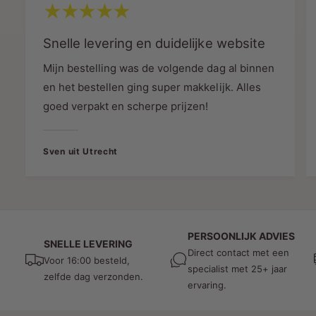
sfeer
Snelle levering en duidelijke website
De extra warme lichtkleur van 2400K zorgt voor
een gezellige, luxe en uitnodigende sfeer.
Mijn bestelling was de volgende dag al binnen
en het bestellen ging super makkelijk. Alles
Perfect voor:
goed verpakt en scherpe prijzen!
Woonkamers
Restaurants
Sven uit Utrecht
Hotels
Bars
Cafés
Slaapkamers
PERSOONLIJK ADVIES
SNELLE LEVERING
Direct contact met een
Horeca-interieurs
Voor 16:00 besteld,
specialist met 25+ jaar
zelfde dag verzonden.
Designverlichting
ervaring.
Het amberkleurige filamentlicht creëert een