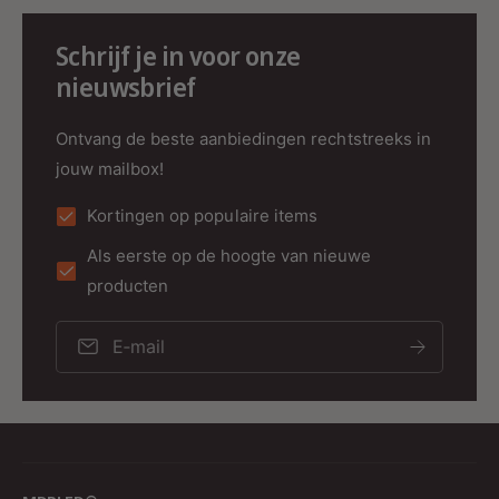
Verlichting en diverse elektrische apparaten.
Schrijf je in voor onze
Technische Specificaties
nieuwsbrief
Voltage
: 450V
Ontvang de beste aanbiedingen rechtstreeks in
Stroomsterkte
: 20A
jouw mailbox!
Afmetingen
:
Kortingen op populaire items
Lengte: 18.5 mm
Als eerste op de hoogte van nieuwe
Breedte: 17.1 mm
producten
Hoogte: 9.0 mm
IP-Waarde
: IP20 (voor droge
E‑mail
binnenruimtes)
Materiaal
: Polycarbonaat
Garantie
: 5 jaar
Verpakking
: 100 stuks per doos