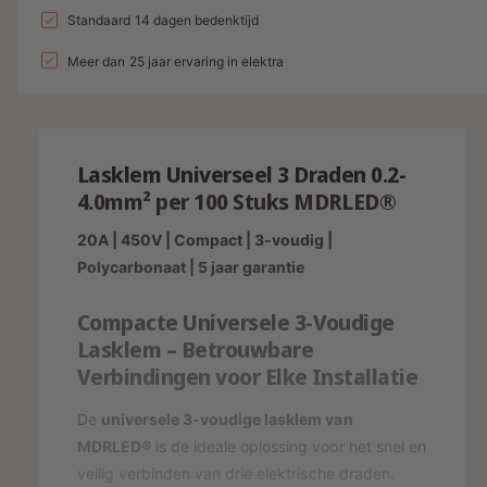
a
l
a
Standaard 14 dagen bedenktijd
d
e
v
l
l
i
p
e
Meer dan 25 jaar ervaring in elektra
v
r
e
n
r
h
r
g
i
o
l
g
s
j
a
Lasklem Universeel 3 Draden 0.2-
e
g
p
s
n
4.0mm² per 100 Stuks MDRLED®
e
v
r
n
20A | 450V | Compact | 3-voudig |
o
v
i
o
Polycarbonaat | 5 jaar garantie
o
j
r
o
L
r
Compacte Universele 3-Voudige
s
a
L
Lasklem – Betrouwbare
s
a
Verbindingen voor Elke Installatie
k
s
l
k
De
universele 3-voudige lasklem van
e
l
m
MDRLED®
is de ideale oplossing voor het snel en
e
U
veilig verbinden van drie elektrische draden.
m