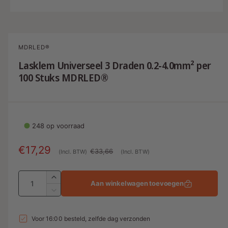
M
e
d
i
a
MDRLED®
1
o
Lasklem Universeel 3 Draden 0.2-4.0mm² per
p
100 Stuks MDRLED®
e
n
e
n
i
n
m
248 op voorraad
o
d
a
A
€17,29
N
€33,66
(Incl. BTW)
(Incl. BTW)
a
l
a
o
A
n
r
A
Aan winkelwagen toevoegen
a
a
b
m
A
n
n
a
i
a
t
n
t
Voor 16:00 besteld, zelfde dag verzonden
a
e
l
t