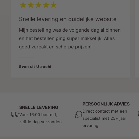
Duurzaam
: Gemaakt van polycarbonaat,
®
D
bestand tegen slijtage en langdurig gebruik.
®
Snelle levering en duidelijke website
Flexibele toepassingen
: Geschikt voor
verlichting, huishoudelijke apparaten en
Mijn bestelling was de volgende dag al binnen
industriële installaties.
en het bestellen ging super makkelijk. Alles
goed verpakt en scherpe prijzen!
Certificering
: Voldoet aan de hoogste
veiligheidseisen (CE, UL, ENEC, CQC).
Sven uit Utrecht
Toepassingen
Deze lasklem is ideaal voor:
Het aansluiten van draden in stopcontacten
en schakelaars.
PERSOONLIJK ADVIES
SNELLE LEVERING
Direct contact met een
Onderhoud en reparatie van elektrische
Voor 16:00 besteld,
specialist met 25+ jaar
installaties.
zelfde dag verzonden.
ervaring.
Elektrische installaties in woningen, kantoren
en industrieën.