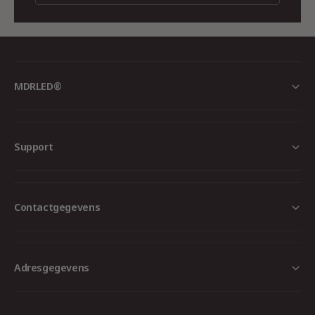
kantoorruimtes, showroom, keukens,
kapsalons, retail of museums
Geschikt voor: werkruimtes, magazijnen,
kantoorruimtes
MDRLED®
Geschikt voor: werkruimtes, magazijnen,
operatiekamers, drukkerijen of
laboratoria
Support
IP-Waarde
Dit product heeft een IP-waarde van 20,
dit betekent dat dit product stofvrij en
sproeidicht is. Hierdoor is dit product
Contactgegevens
geschikt voor iedere ruimte en semi-
overdekte buiten plaatsen.
Dimmen
Adresgegevens
De spot is geheel dimbaar waardoor je
altijd de gewenste hoeveelheid licht in