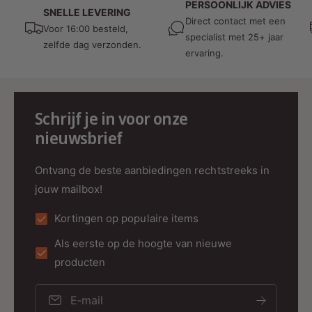
PERSOONLIJK ADVIES
lange levensduur van 20.000
SNELLE LEVERING
Direct contact met een
branduren.
Voor 16:00 besteld,
specialist met 25+ jaar
zelfde dag verzonden.
ervaring.
Lichtkleur
De lichtkleur van een LED lamp wordt
Schrijf je in voor onze
aangeduid in Kelvin. Voor de Kelvin
waarde geldt, hoe lager de waarde hoe
nieuwsbrief
warmer het licht.
Dit product is leverbaar met de
Ontvang de beste aanbiedingen rechtstreeks in
volgende lichtkleuren:
jouw mailbox!
Kortingen op populaire items
2700K 3000K 4000K 5000K
Als eerste op de hoogte van nieuwe
6000K RGB RGB+CCT
producten
E‑mail
Geschikt voor: klaslokalen,