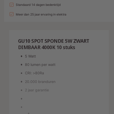
a
n
l
a
Standaard 14 dagen bedenktijd
e
v
l
g
l
p
e
Meer dan 25 jaar ervaring in elektra
v
a
r
e
r
l
h
r
i
o
l
l
g
j
a
e
GU10 SPOT SPONDE 5W ZWART
e
g
r
s
n
DIMBAAR 4000K 10 stuks
e
y
v
n
5 Watt
o
-
v
o
o
w
80 lumen per watt
r
o
e
G
CRI: >80Ra
r
U
e
G
20.000 branduren
1
U
r
0
1
2 jaar garantie
g
S
0
a
P
S
O
v
P
T
O
e