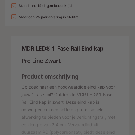
a
n
l
a
Standaard 14 dagen bedenktijd
e
v
l
g
l
p
e
Meer dan 25 jaar ervaring in elektra
v
a
r
e
r
l
h
r
i
o
l
l
g
j
a
e
MDR LED® 1-Fase Rail Eind kap -
e
g
r
s
n
e
Pro Line
Zwart
y
v
n
o
-
v
o
o
Product omschrijving
w
r
o
e
1
Op zoek naar een hoogwaardige eind kap voor
r
-
e
1
jouw 1-fase rail? Ontdek de MDR LED® 1-Fase
F
-
r
Rail Eind kap in zwart. Deze eind kap is
a
F
g
ontworpen om een ​​nette en professionele
s
a
a
afwerking te bieden voor je verlichtingsrail, met
e
s
R
een lengte van 3,4 cm. Vervaardigd uit
v
e
a
R
duurzaam PC (polycarbonaat), biedt deze eind
e