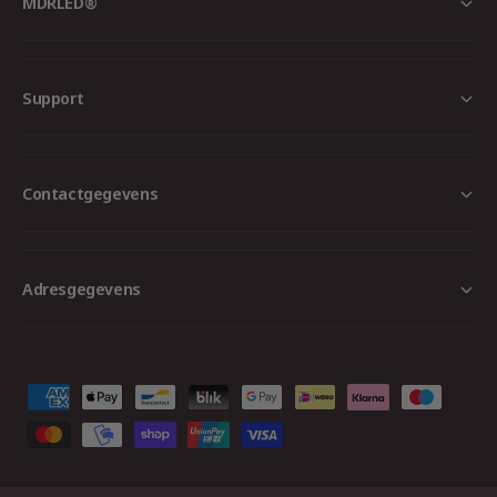
MDRLED®
Support
Contactgegevens
Adresgegevens
B
e
t
a