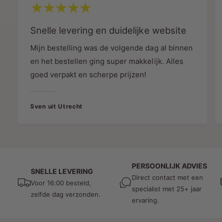
Compatibiliteit
Snelle levering en duidelijke website
De eind kap is eenvoudig te installeren en
geschikt voor gebruik met onze 1-fase rails.
Mijn bestelling was de volgende dag al binnen
Dankzij het nauwkeurige ontwerp past de eind
en het bestellen ging super makkelijk. Alles
kap perfect en zorgt voor een veilige en nette
goed verpakt en scherpe prijzen!
afwerking. Ideaal voor gebruik in zowel
conventionele als residentiële
verlichtingsprojecten.
Sven uit Utrecht
Bestel Vandaag en Ervaar Onze
Uitstekende Service
Waarom wachten? Bestel de MDR LED® 1-Fase
PERSOONLIJK ADVIES
SNELLE LEVERING
Rail Eind kap vandaag nog en winst van onze
Direct contact met een
Voor 16:00 besteld,
snelle levering en uitstekende klantenservice. Wij
specialist met 25+ jaar
zelfde dag verzonden.
begrijpen hoe belangrijk een nette afwerking is
ervaring.
voor uw verlichtingsproject en staan ​​klaar om te