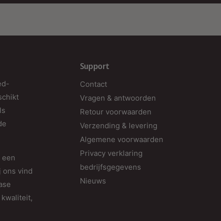
Support
ed-
Contact
schikt
Vragen & antwoorden
ls
Retour voorwaarden
de
Verzending & levering
Algemene voorwaarden
Privacy verklaring
d een
bedrijfsgegevens
j ons vind
Nieuws
fase
kwaliteit,