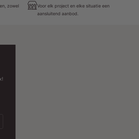
CRI >82Ra
– natuurgetrouwe kleurweergave,
zen, zowel
Voor elk project en elke situatie een
aansluitend aanbod.
ook bij warm licht
🔆
Dimbaar – regel zelf de sfeer
et de
Triac-dimbare functionaliteit
pas je de
x!
ichtintensiteit moeiteloos aan naar het moment van
e dag. Ideaal voor diners, lounges of
orecagelegenheden waar sfeer belangrijk is.