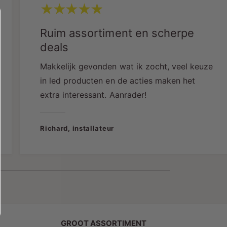
K
)
Lichtopbrengst:
70 lumen
Ruim assortiment en scherpe
deals
Efficiëntie:
Makkelijk gevonden wat ik zocht, veel keuze
35 lm/W
in led producten en de acties maken het
extra interessant. Aanrader!
Energieklasse G
– lage verbruikskosten
Richard, installateur
Levensduur:
25.000 uur
Garantie:
2 jaar
GROOT ASSORTIMENT