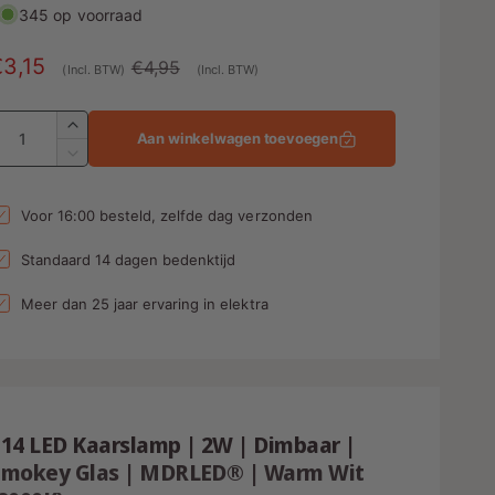
345 op voorraad
A
€3,15
N
€4,95
(Incl. BTW)
(Incl. BTW)
a
o
A
n
r
A
Aan winkelwagen toevoegen
a
b
m
A
n
a
a
t
n
Voor 16:00 besteld, zelfde dag verzonden
e
l
a
t
l
a
d
e
Standaard 14 dagen bedenktijd
v
l
p
e
v
Meer dan 25 jaar ervaring in elektra
r
n
r
e
h
r
g
i
o
l
s
j
g
a
e
p
s
g
n
E14 LED Kaarslamp | 2W | Dimbaar |
e
v
n
Smokey Glas | MDRLED® | Warm Wit
o
v