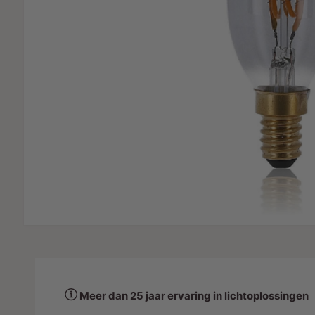
IE
c
e
t
l
t
y
p
e
Meer dan 25 jaar ervaring in lichtoplossingen