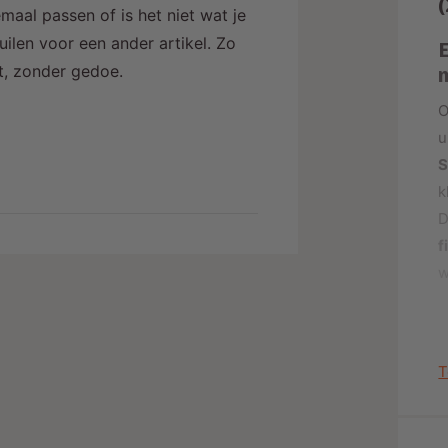
maal passen of is het niet wat je
j
ilen voor een ander artikel. Zo
alt, zonder gedoe.
O
u
k
D
f
w
T