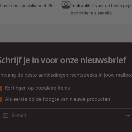
t met een specialist met 25+
Topkwaliteit voor de beste prij
particulier als zakelijk.
Schrijf je in voor onze nieuwsbrief
M
ntvang de beste aanbiedingen rechtstreeks in jouw mailbo
l
Kortingen op populaire items
d
h
Als eerste op de hoogte van nieuwe producten
E‑mail