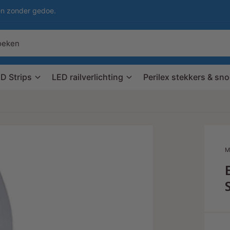
en zonder gedoe.
D Strips
LED railverlichting
Perilex stekkers & sn
M