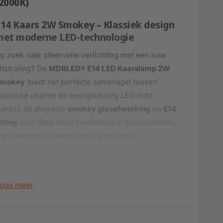
(2000K)
o
o
r
o
s
E14 Kaars 2W Smokey – Klassiek design
E
r
met moderne LED-technologie
1
E
4
1
p zoek naar sfeervolle verlichting met een luxe
L
4
E
itstraling? De
MDRLED® E14 LED Kaarslamp 2W
L
D
E
Smokey
biedt het perfecte samenspel tussen
K
D
lassieke charme en energiezuinig LED-licht.
a
K
ankzij de elegante
smokey glasafwerking
en
E14
a
a
r
a
itting
past deze lamp moeiteloos in kroonluchters,
s
r
andlampen en decoratieve armaturen.
l
s
a
l
m
a
p
m
2
p
oon meer
W
2
D
W
i
D
🌟
Zacht kaarslicht met warme