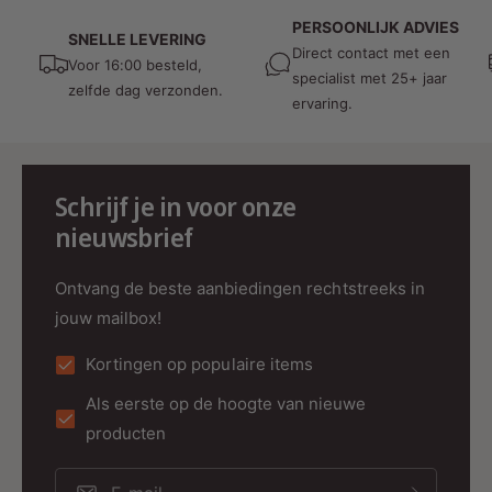
professionele toepassingen.
PERSOONLIJK ADVIES
SNELLE LEVERING
Toepassingen
Direct contact met een
Voor 16:00 besteld,
specialist met 25+ jaar
zelfde dag verzonden.
Overdekte buitenruimtes (terras, carport).
ervaring.
Garages en opritten.
Opslagruimtes en schuren.
Schrijf je in voor onze
Werkruimtes met variabele
lichtomstandigheden.
nieuwsbrief
Samenvatting
Ontvang de beste aanbiedingen rechtstreeks in
jouw mailbox!
De
daglichtsensor en schemerschakelaar |
Zwart MDRLED®
is de ideale keuze voor
Kortingen op populaire items
automatische verlichting op basis van
Als eerste op de hoogte van nieuwe
omgevingslicht. Met instelbare lichtgevoeligheid,
timerfunctie en spatwaterdichte bescherming
producten
combineert deze sensor energie-efficiëntie,
gemak en duurzaamheid.