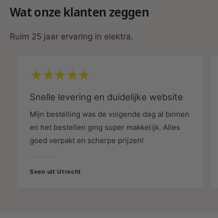
Instelbare Timer
Wat onze klanten zeggen
Pas de uitschakeltijd eenvoudig aan voor
optimale controle over energieverbruik.
Ruim 25 jaar ervaring in elektra.
Voordelen in de Praktijk
Energiezuinig:
Verlichting brandt alleen
wanneer nodig, wat energiekosten verlaagt.
Snelle levering en duidelijke website
Gebruiksgemak:
Geen handmatige
Mijn bestelling was de volgende dag al binnen
bediening meer nodig.
en het bestellen ging super makkelijk. Alles
Duurzaam:
Waterdichte en weerbestendige
goed verpakt en scherpe prijzen!
constructie voor langdurig gebruik.
Eenvoudige Installatie
Sven uit Utrecht
De sensor is eenvoudig te installeren dankzij het
compacte ontwerp en de gebruiksvriendelijke
aansluitingen. Perfect voor zowel particuliere als