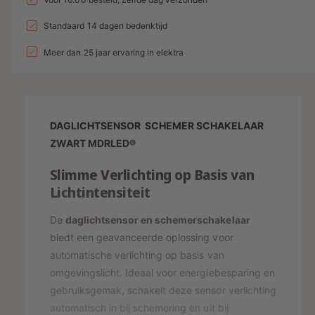
a
e
l
t
a
l
a
Standaard 14 dagen bedenktijd
d
e
v
l
l
i
p
e
Meer dan 25 jaar ervaring in elektra
v
r
e
n
r
h
r
g
i
o
l
g
s
j
a
e
DAGLICHTSENSOR SCHEMER SCHAKELAAR
g
p
s
n
e
ZWART MDRLED®
v
r
n
o
Slimme Verlichting op Basis van
v
i
o
o
Lichtintensiteit
j
r
o
D
r
s
De
daglichtsensor en schemerschakelaar
A
D
biedt een geavanceerde oplossing voor
G
A
automatische verlichting op basis van
L
G
I
omgevingslicht. Ideaal voor energiebesparing en
L
C
gebruiksgemak, schakelt deze sensor verlichting
I
H
C
automatisch in bij schemering en uit bij