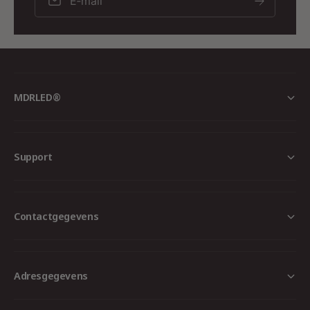
E‑mail
Kies voor slimme verlichting met MDRLED®!
MDRLED®
Support
Contactgegevens
Adresgegevens