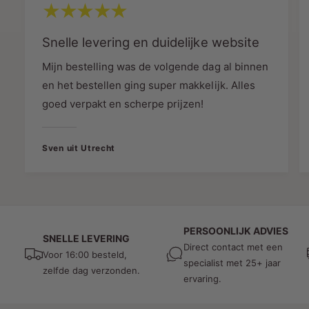
warmte en luxe in uw interieur.
Perfect voor:
Snelle levering en duidelijke website
Woonkamers
Mijn bestelling was de volgende dag al binnen
Slaapkamers
en het bestellen ging super makkelijk. Alles
goed verpakt en scherpe prijzen!
Lounges
Hotels
Sven uit Utrecht
Horeca
Kantoren
Leeshoeken
Moderne interieurs
PERSOONLIJK ADVIES
SNELLE LEVERING
Dankzij het open design komt een decoratieve
Direct contact met een
Voor 16:00 besteld,
specialist met 25+ jaar
E27 filamentlamp volledig tot zijn recht.
zelfde dag verzonden.
ervaring.