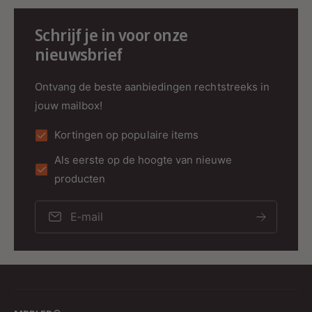
Schrijf je in voor onze
Strak minimalistisch ontwerp
nieuwsbrief
Het moderne U-vormige ontwerp zorgt voor:
Ontvang de beste aanbiedingen rechtstreeks in
Luxe uitstraling
jouw mailbox!
Tijdloos design
Kortingen op populaire items
Minimalistische afwerking
Als eerste op de hoogte van nieuwe
Moderne sfeer
producten
Elegante eenvoud
E‑mail
Perfect passend binnen:
Industriële interieurs
Scandinavische woonstijlen
Moderne woningen