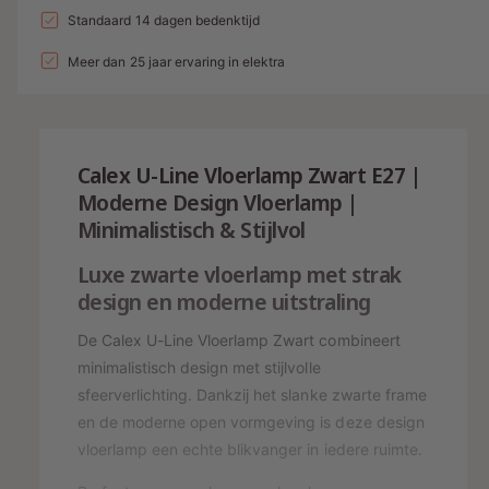
a
n
l
a
Standaard 14 dagen bedenktijd
d
e
v
l
g
l
i
p
e
Meer dan 25 jaar ervaring in elektra
v
a
r
e
n
r
l
h
r
g
i
o
l
l
g
s
j
a
e
Calex U-Line Vloerlamp Zwart E27 |
e
g
r
p
s
n
Moderne Design Vloerlamp |
e
y
v
r
Minimalistisch & Stijlvol
n
o
-
v
i
o
Luxe zwarte vloerlamp met strak
o
w
j
r
o
design en moderne uitstraling
e
C
r
s
a
e
C
De Calex U-Line Vloerlamp Zwart combineert
l
a
r
minimalistisch design met stijlvolle
e
l
g
sfeerverlichting. Dankzij het slanke zwarte frame
x
e
en de moderne open vormgeving is deze design
a
U
x
-
vloerlamp een echte blikvanger in iedere ruimte.
v
U
L
-
e