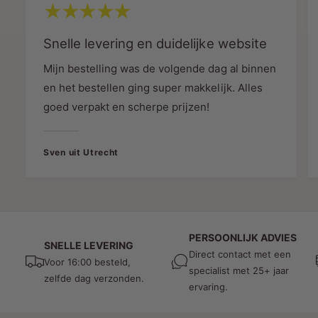
M
T
D
M
De extra warme lichtkleur van 1800K creëert een
R
Snelle levering en duidelijke website
D
gezellige, luxe en ontspannen sfeer.
L
R
Mijn bestelling was de volgende dag al binnen
E
L
Perfect voor:
D
E
en het bestellen ging super makkelijk. Alles
Woonkamers
D
goed verpakt en scherpe prijzen!
Hotels
Restaurants
Sven uit Utrecht
Bars
Lounges
Slaapkamers
PERSOONLIJK ADVIES
Horeca-interieurs
SNELLE LEVERING
Direct contact met een
Voor 16:00 besteld,
Designprojecten
specialist met 25+ jaar
zelfde dag verzonden.
ervaring.
Het gouden spiegelglas zorgt bovendien voor
een zachte indirecte lichtbeleving zonder fel