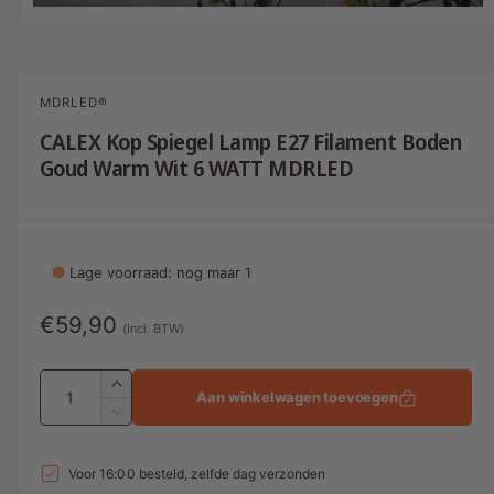
i
M
1
/
van
4
e
s
d
i
n
a
MDRLED®
1
u
o
CALEX Kop Spiegel Lamp E27 Filament Boden
b
p
Goud Warm Wit 6 WATT MDRLED
e
e
n
e
s
n
i
c
n
m
h
Lage voorraad: nog maar 1
o
i
d
a
N
€59,90
k
(Incl. BTW)
a
l
o
b
A
a
r
A
Aan winkelwagen toevoegen
a
a
a
m
A
n
n
a
r
a
t
n
t
i
Voor 16:00 besteld, zelfde dag verzonden
a
l
t