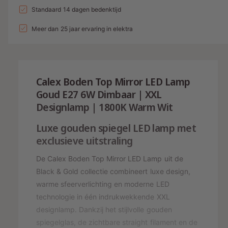
a
n
l
a
Standaard 14 dagen bedenktijd
e
v
l
g
l
p
e
Meer dan 25 jaar ervaring in elektra
v
a
r
e
r
l
h
r
i
o
l
l
g
j
a
e
Calex Boden Top Mirror LED Lamp
e
g
r
s
n
Goud E27 6W Dimbaar | XXL
e
y
v
Designlamp | 1800K Warm Wit
n
o
-
v
o
Luxe gouden spiegel LED lamp met
o
w
r
o
exclusieve uitstraling
e
C
r
A
e
C
De Calex Boden Top Mirror LED Lamp uit de
L
A
r
Black & Gold collectie combineert luxe design,
E
L
g
warme sfeerverlichting en moderne LED
X
E
technologie in één indrukwekkende XXL
a
K
X
o
designlamp. Dankzij het stijlvolle gouden
v
K
p
o
spiegelglas, de zichtbare straight filament en de
e