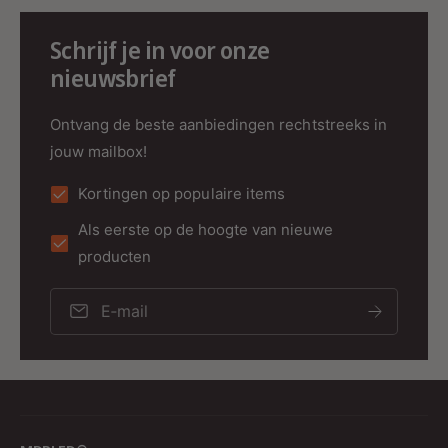
direct licht.
Schrijf je in voor onze
nieuwsbrief
Ontvang de beste aanbiedingen rechtstreeks in
Exclusief Black & Gold design
jouw mailbox!
De Calex Boden Top Mirror onderscheidt zich
Kortingen op populaire items
door:
Als eerste op de hoogte van nieuwe
Luxe gouden spiegelcoating
producten
Grote XXL bolvorm
E‑mail
Decoratieve straight filament
Hoogwaardige designuitstraling
Perfect passend binnen:
Luxe interieurs