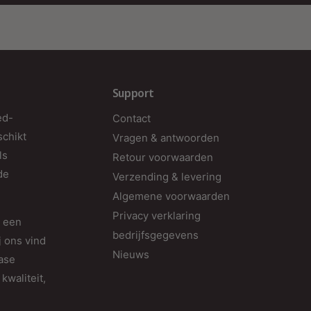
Support
ed-
Contact
schikt
Vragen & antwoorden
ls
Retour voorwaarden
de
Verzending & levering
Algemene voorwaarden
Privacy verklaring
d een
bedrijfsgegevens
j ons vind
Nieuws
fase
kwaliteit,