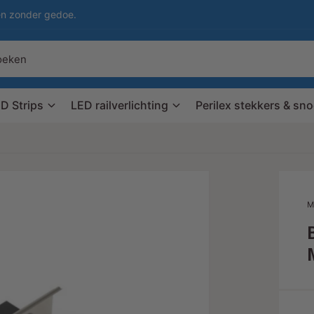
en zonder gedoe.
D Strips
LED railverlichting
Perilex stekkers & sn
M