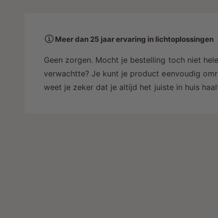
a
a
r
Meer dan 25 jaar ervaring in lichtoplossingen
i
n
Geen zorgen. Mocht je bestelling toch niet hele
g
verwachtte? Je kunt je product eenvoudig omru
a
weet je zeker dat je altijd het juiste in huis ha
l
l
e
r
y
-
w
e
e