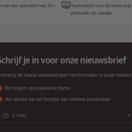
t met een specialist met 25+
Topkwaliteit voor de beste prij

particulier als zakelijk.
L
M
Z
e
s
Schrijf je in voor onze nieuwsbrief
p
ntvang de beste aanbiedingen rechtstreeks in jouw mailbo
Kortingen op populaire items
Als eerste op de hoogte van nieuwe producten
E‑mail