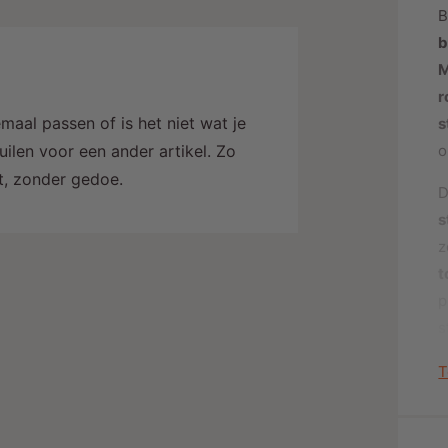
B
j
b
M
r
maal passen of is het niet wat je
s
o
ilen voor een ander artikel. Zo
alt, zonder gedoe.
D
s
z
t
p
s
T
B