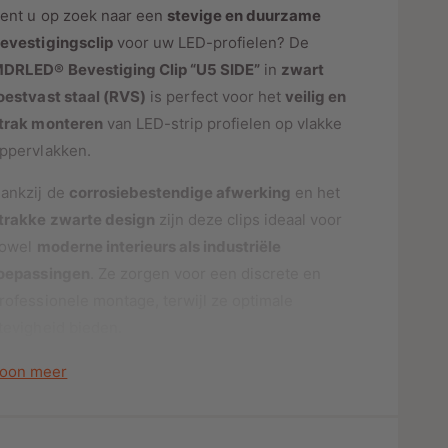
o
o
ent u op zoek naar een
stevige en duurzame
r
o
evestigingsclip
voor uw LED-profielen? De
s
B
r
DRLED® Bevestiging Clip “U5 SIDE”
in
zwart
e
B
v
oestvast staal (RVS)
is perfect voor het
veilig en
e
e
v
trak monteren
van LED-strip profielen op vlakke
s
e
ppervlakken.
t
s
i
t
ankzij de
corrosiebestendige afwerking
en het
g
i
i
trakke zwarte design
zijn deze clips ideaal voor
g
n
i
owel
moderne interieurs als industriële
g
n
oepassingen
. Ze zorgen voor een discrete en
C
g
rofessionele montage, terwijl ze optimale
l
C
i
tevigheid bieden.
l
p
i
“
🔹 Voordelen van de MDRLED®
p
oon meer
U
evestiging Clip “U5 SIDE”
“
5
U
S
5
✔
Sterke en betrouwbare bevestiging
– Zorgt