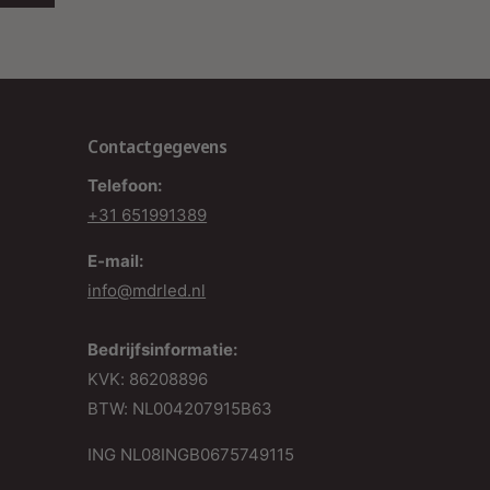
Contactgegevens
Telefoon:
+31 651991389
E-mail:
info@mdrled.nl
Bedrijfsinformatie:
KVK: 86208896
BTW: NL004207915B63
ING NL08INGB0675749115