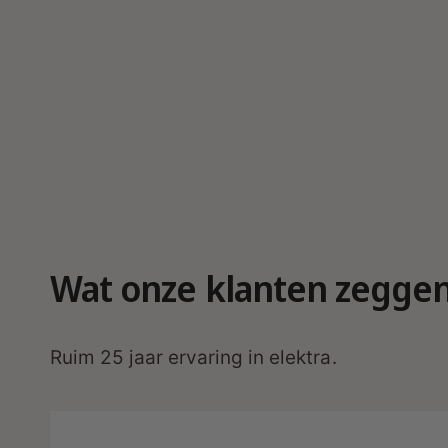
r
g
a
v
e
Wat onze klanten zegge
Ruim 25 jaar ervaring in elektra.