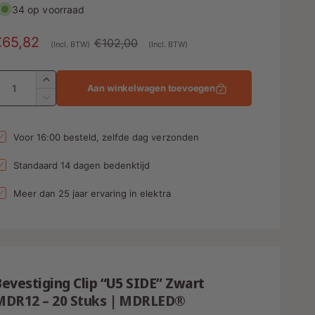
34 op voorraad
A
€65,82
N
€102,00
(Incl. BTW)
(Incl. BTW)
a
o
A
n
r
A
Aan winkelwagen toevoegen
a
b
m
A
n
a
a
t
n
Voor 16:00 besteld, zelfde dag verzonden
e
l
a
t
l
a
d
e
Standaard 14 dagen bedenktijd
v
l
p
e
v
Meer dan 25 jaar ervaring in elektra
r
n
r
e
h
r
g
i
o
l
s
j
g
a
e
p
s
g
n
evestiging Clip “U5 SIDE” Zwart
e
v
n
MDR12 – 20 Stuks | MDRLED®
o
v