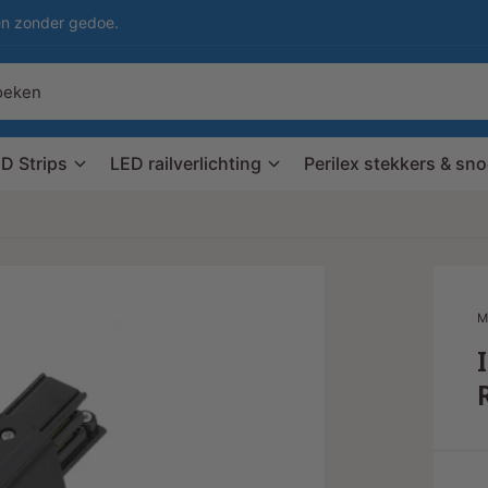
en zonder gedoe.
D Strips
LED railverlichting
Perilex stekkers & sn
M