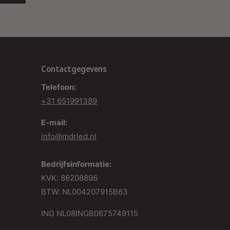
look van uw verlichtingsopstelling.
Hoge Kwaliteit
: Gemaakt van duurzame
materialen, onze producten zijn ontworpen
voor een lange levensduur en betrouwbare
prestaties.
Contactgegevens
Breed Assortiment
: Van connectoren tot
Telefoon:
ophangsystemen, wij hebben alles wat u nodig
+31 651991389
heeft om een compleet en professioneel
E-mail:
verlichtingssysteem te creëren.
info@mdrled.nl
w Complete Verlichtingsoplossing
Bedrijfsinformatie:
ij MDRLED bieden we alles wat u nodig heeft voor
KVK: 86208896
en effectief en aantrekkelijk 3-fase
BTW: NL004207915B63
erlichtingssysteem in het zwart. Onze producten
elpen u om uw ruimte niet alleen goed te
ING NL08INGB0675749115
erlichten, maar ook te voorzien van een