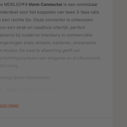
o
o
e MDRLED
® I-Vorm Connector
is een onmisbaar
r
o
nderdeel voor het koppelen van twee 3-fase rails
s
I
r
n een rechte lijn. Deze connector is ontworpen
-
I
V
oor een strak en naadloos uiterlijk, perfect
-
o
V
assend bij moderne interieurs in commerciële
r
o
mgevingen zoals winkels, kantoren, showrooms
m
r
C
n musea. De zwarte afwerking geeft uw
m
o
C
erlichtingssysteem een elegante en professionele
n
o
itstraling.
n
n
e
n
elangrijkste Kenmerken:
c
e
t
c
Type:
I-Vorm Connector
o
t
r
o
Kleur:
Zwart
v
r
oon meer
o
Materiaal:
Duurzaam kunststof
v
o
o
Compatibiliteit:
Geschikt voor 3-fase
r
o