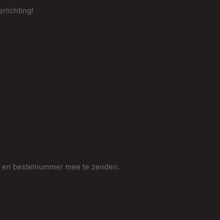
rlichting!
p
N
i
k
v
"
f
n
v
a
r
m en bestelnummer mee te zenden.