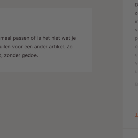
D
j
o
i
v
maal passen of is het niet wat je
p
o
ilen voor een ander artikel. Zo
e
alt, zonder gedoe.
v
u
B
T