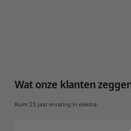
r
g
a
v
e
Wat onze klanten zegge
Ruim 25 jaar ervaring in elektra.