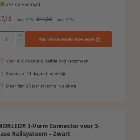
544 op voorraad
A
€7,13
N
€14,50
(Incl. BTW)
(Incl. BTW)
a
o
A
n
r
A
Aan winkelwagen toevoegen
a
b
m
A
n
a
a
t
n
Voor 16:00 besteld, zelfde dag verzonden
e
l
a
t
l
a
d
e
Standaard 14 dagen bedenktijd
v
l
p
e
v
Meer dan 25 jaar ervaring in elektra
r
n
r
e
h
r
g
i
o
l
s
j
g
a
e
p
s
g
n
MDRLED® I-Vorm Connector voor 3-
e
v
n
Fase Railsysteem – Zwart
o
v