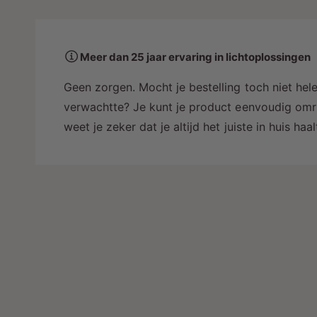
a
a
r
Meer dan 25 jaar ervaring in lichtoplossingen
i
n
Geen zorgen. Mocht je bestelling toch niet hele
g
verwachtte? Je kunt je product eenvoudig omru
a
weet je zeker dat je altijd het juiste in huis ha
l
l
e
r
y
-
w
e
e