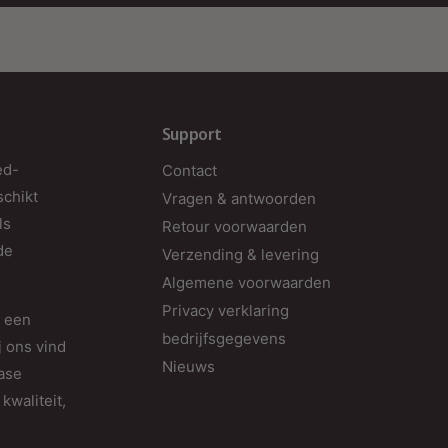
Support
ed-
Contact
schikt
Vragen & antwoorden
ls
Retour voorwaarden
de
Verzending & levering
Algemene voorwaarden
U
Privacy verklaring
d een
B
bedrijfsgegevens
j ons vind
e
Nieuws
fase
v
kwaliteit,
h
v