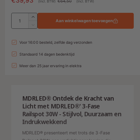
A
€39,93
N
i
€64,50
(Incl. BTW)
(Incl. BTW)
a
o
n
A
g
n
r
A
Aan winkelwagen toevoegen
a
a
a
b
m
A
n
n
a
l
i
a
t
n
t
l
Voor 16:00 besteld, zelfde dag verzonden
a
e
l
t
a
e
l
a
Standaard 14 dagen bedenktijd
d
e
v
l
r
l
i
p
e
Meer dan 25 jaar ervaring in elektra
v
y
r
e
n
r
-
h
r
g
i
w
o
l
g
s
j
a
e
MDRLED® Ontdek de Kracht van
e
g
e
p
s
n
Licht met MDRLED®' 3-Fase
e
r
v
r
Railspot 30W - Stijlvol, Duurzaam en
n
o
g
v
Indrukwekkend
i
o
o
a
j
r
o
MDRLED® presenteert met trots de 3-Fase
v
3
r