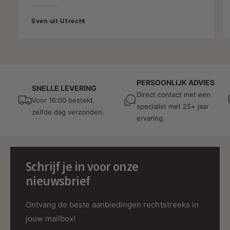
van de 3-Fase Railspot.
Duurzaam en Veilig
Sven uit Utrecht
Gemaakt van hoogwaardig aluminium, straalt de
zwarte 3-Fase Railspot niet alleen elegantie uit,
maar garandeert ook duurzaamheid en
weerstand tegen slijtage. Met een IP-waarde van
PERSOONLIJK ADVIES
SNELLE LEVERING
Direct contact met een
22 is het aanraakbestendig en drupdicht,
Voor 16:00 besteld,
specialist met 25+ jaar
geschikt voor droge ruimtes met minimale
zelfde dag verzonden.
ervaring.
vochtigheid. Hierdoor is het product niet alleen
krachtig maar ook veilig in gebruik.
Schrijf je in voor onze
nieuwsbrief
Ontvang de beste aanbiedingen rechtstreeks in
jouw mailbox!