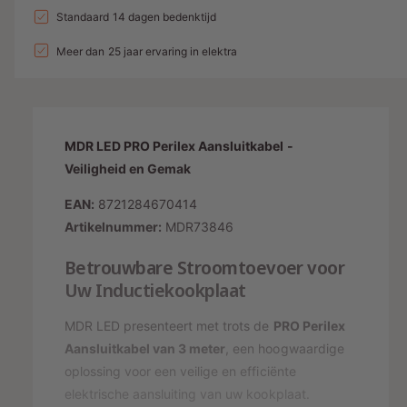
a
n
l
a
Standaard 14 dagen bedenktijd
d
e
v
l
g
l
i
p
e
Meer dan 25 jaar ervaring in elektra
v
a
r
e
n
r
l
h
r
g
i
o
l
l
g
s
j
a
e
e
MDR LED PRO Perilex Aansluitkabel -
g
r
p
s
n
e
Veiligheid en Gemak
y
v
r
n
o
EAN:
8721284670414
-
v
i
o
o
Artikelnummer:
MDR73846
w
j
r
o
e
P
Betrouwbare Stroomtoevoer voor
r
s
e
e
P
Uw Inductiekookplaat
r
e
r
i
r
MDR LED presenteert met trots de
PRO Perilex
g
l
i
Aansluitkabel van 3 meter
, een hoogwaardige
a
e
l
oplossing voor een veilige en efficiënte
x
v
e
A
elektrische aansluiting van uw kookplaat.
x
e