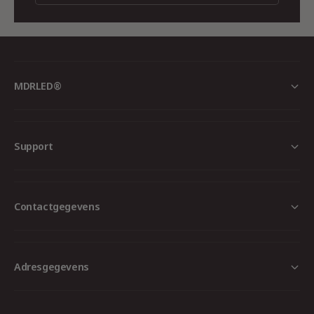
Geschikt voor diverse toepassingen
Perfect voor:
Artikel-273191
MDRLED®
Woonkamers
Eettafels
Support
Restaurants
Horeca
Kantoren
Contactgegevens
Balies
Showrooms
Adresgegevens
Winkels
Veel toegepast in moderne interieur- en