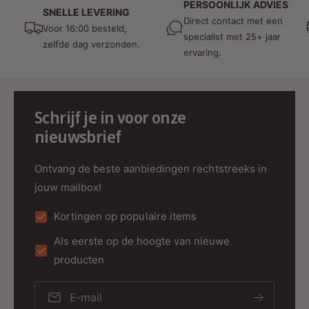
PERSOONLIJK ADVIES
SNELLE LEVERING
Direct contact met een
Onderhoudsvriendelijk ontwerp
Voor 16:00 besteld,
specialist met 25+ jaar
zelfde dag verzonden.
ervaring.
Flexibele installatie en strak design
Schrijf je in voor onze
nieuwsbrief
Met de verstelbare kabel van 1,5 meter bepaalt
u eenvoudig de ideale hoogte. Hierdoor is deze
Ontvang de beste aanbiedingen rechtstreeks in
hanglamp geschikt voor zowel hoge als lage
jouw mailbox!
plafonds.
Dankzij het compacte formaat past de lamp
Kortingen op populaire items
perfect in moderne en minimalistische interieurs
Als eerste op de hoogte van nieuwe
zonder overheersend aanwezig te zijn.
producten
E‑mail