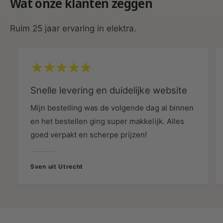
Wat onze klanten zeggen
Zo stemt u de verlichting perfect af op de ruimte
en gewenste sfeer.
Ruim 25 jaar ervaring in elektra.
Hoogwaardig aluminium met
Snelle levering en duidelijke website
duurzame afwerking
Mijn bestelling was de volgende dag al binnen
De behuizing is vervaardigd uit stevig aluminium
en het bestellen ging super makkelijk. Alles
met een hoogwaardige matzwarte afwerking. Dit
goed verpakt en scherpe prijzen!
zorgt voor een luxe uitstraling en een lange
levensduur, zelfs bij intensief dagelijks gebruik.
Sven uit Utrecht
Voordelen:
Duurzaam en slijtvast
Corrosiebestendig
Moderne premium uitstraling