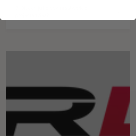
3. Bieden jullie ook maatwerk of
projectadvies?