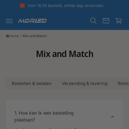
R
k
Voor 16:00 besteld, zelfde dag verzonden.
D
el
E
C
w
O
N
a
T
E
g
Home
/
Mix and Match
N
T
e
Mix and Match
n
Bestellen & betalen
Verzending & levering
Retou
1. Hoe kan ik een bestelling
plaatsen?