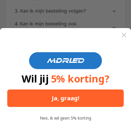
3. Kan ik mijn bestelling volgen?
4. Kan ik mijn bestelling ook
ophalen?
Wil jij
5% korting?
1. Zijn jullie producten geschikt
voor zakelijke toepassingen?
Ja, we leveren ook aan bedrijven, installateurs
Ja, graag!
en projectinrichters.
Nee, ik wil geen 5% korting
2. Waar vind ik technische
specificaties van een product?