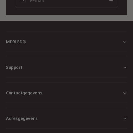
E‑mail
Mogelijkheden
Kies voor de Ecodim Z-Wave LED stekkerdimmer
en ontdek de mogelijkheden van geavanceerde
verlichting controle.
MDRLED®
Bestel vandaag nog bij MDRLED®en ervaar de
perfecte symbiose van comfort, stijl en
technologie. Laat jouw verlichting schitteren met
de slimme oplossingen van MDRLED®!
Support
Contactgegevens
Adresgegevens