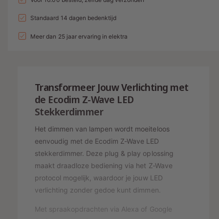
i
a
l
t
a
n
l
a
Standaard 14 dagen bedenktijd
e
v
l
g
l
p
e
Meer dan 25 jaar ervaring in elektra
v
a
r
e
r
l
h
r
i
o
l
l
g
j
a
e
Transformeer Jouw Verlichting met
e
g
r
s
n
de Ecodim Z-Wave LED
e
y
v
Stekkerdimmer
n
o
-
v
o
Het dimmen van lampen wordt moeiteloos
o
w
r
o
eenvoudig met de Ecodim Z-Wave LED
e
Z
r
stekkerdimmer. Deze plug & play oplossing
-
e
Z
maakt draadloze bediening via het Z-Wave
W
-
r
protocol mogelijk, waardoor je jouw LED
A
W
g
V
verlichting zonder gedoe kunt dimmen.
A
a
E
V
Met spraakopdrachten via Alexa of Google
L
v
E