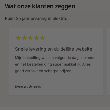
E
L
Wat onze klanten zeggen
Geschikt voor Domotica Systemen
:
D
E
®
FIBARO, Homey, homee, Futurehome, WINK
D
Ruim 25 jaar ervaring in elektra.
®
Geschikte Lampen
: LED lampen 230V (max.
100W), Gloeilampen (5-200W),
Halogeenlampen 230V (5-200W),
Snelle levering en duidelijke website
Laagspanningslampen met elektronische
trafo (max. 100W)
Mijn bestelling was de volgende dag al binnen
en het bestellen ging super makkelijk. Alles
Slimme Afstelling en Bediening
goed verpakt en scherpe prijzen!
Minimale Dim-waarde Afstelling
:
Sven uit Utrecht
Eenvoudig in te stellen met de MIN-meter op
de dimmer.