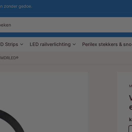
en zonder gedoe.
D Strips
LED railverlichting
Perilex stekkers & sn
 MDRLED®
M
k