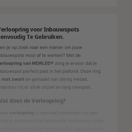
h
r
o
l
g
a
e
s
g
n
Verloopring voor Inbouwspots
e
v
n
Eenvoudig Te Gebruiken.
o
v
o
o
en je op zoek naar een manier om jouw
r
o
nbouwspots mooi af te werken? Met de
V
r
erloopring van MDRLED®
zorg je ervoor dat je
E
V
R
nbouwspot perfect past in het plafond. Deze ring
E
L
R
s
mat zwart
en gemaakt van stevig metaal,
O
L
aardoor hij er strak uitziet en lang meegaat.
O
O
P
O
Wat doet de Verloopring?
R
P
I
R
Deze
verloopring
is speciaal ontworpen om een
N
I
G
rotere opening in het plafond te verkleinen, zodat
N
M
G
e inbouwspot mooi en veilig vastzit. De buitenkant