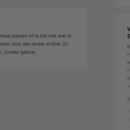
i
j
maal passen of is het niet wat je
ilen voor een ander artikel. Zo
B
alt, zonder gedoe.
i
v
i
i
w
g
j