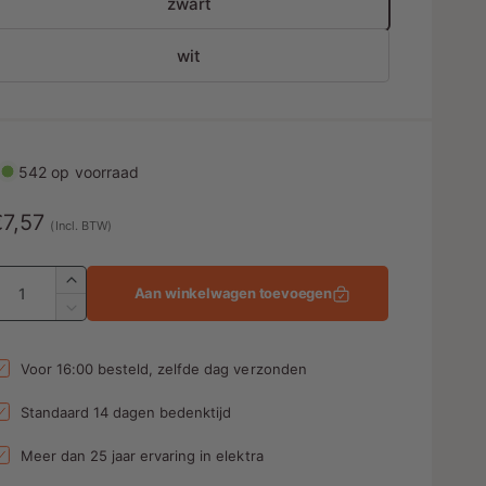
zwart
wit
542 op voorraad
N
€7,57
(Incl. BTW)
o
A
A
Aan winkelwagen toevoegen
a
m
A
n
a
a
t
n
Voor 16:00 besteld, zelfde dag verzonden
a
t
l
a
e
Standaard 14 dagen bedenktijd
v
l
p
e
v
Meer dan 25 jaar ervaring in elektra
r
e