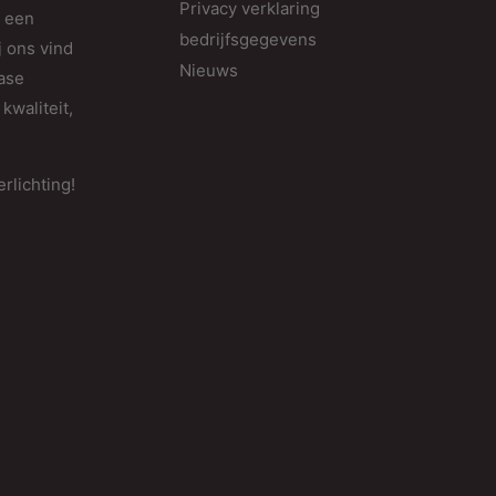
Privacy verklaring
d een
bedrijfsgegevens
j ons vind
Nieuws
fase
kwaliteit,
rlichting!