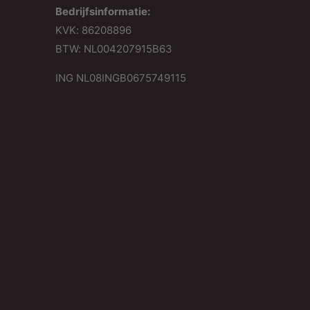
Bedrijfsinformatie:
KVK: 86208896
BTW: NL004207915B63
ING NL08INGB0675749115