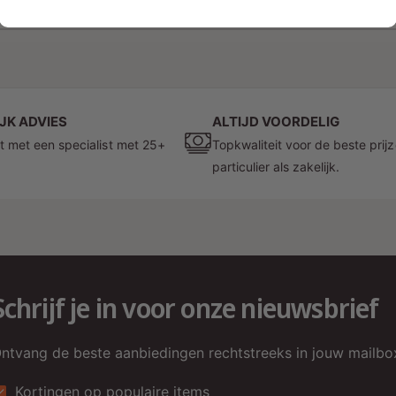
1
/
van
4
JK ADVIES
ALTIJD VOORDELIG
t met een specialist met 25+
Topkwaliteit voor de beste prij
particulier als zakelijk.
Schrijf je in voor onze nieuwsbrief
ntvang de beste aanbiedingen rechtstreeks in jouw mailbo
Kortingen op populaire items