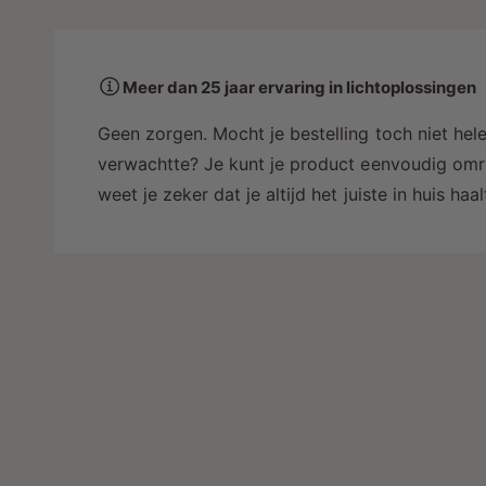
a
a
r
Meer dan 25 jaar ervaring in lichtoplossingen
i
n
Geen zorgen. Mocht je bestelling toch niet hele
g
verwachtte? Je kunt je product eenvoudig omru
a
weet je zeker dat je altijd het juiste in huis ha
l
l
e
r
y
-
w
e
e