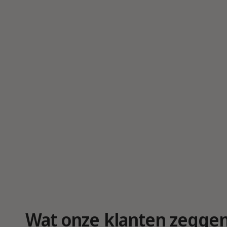
r
g
a
v
e
Wat onze klanten zegge