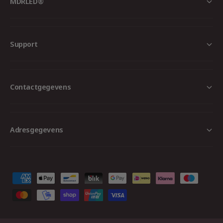
MDRLED®
Support
Contactgegevens
Adresgegevens
B
e
t
a