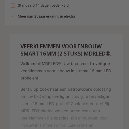
a
l
a
Standaard 14 dagen bedenktijd
d
e
v
l
l
i
p
e
Meer dan 25 jaar ervaring in elektra
v
r
e
n
r
h
r
g
i
o
l
g
s
j
a
VEERKLEMMEN VOOR INBOUW
e
g
p
s
n
SMART 16MM (2 STUKS) MDRLED®.
e
v
r
n
Welkom bij MDRLED®- Uw bron voor beveiligde
o
v
i
o
veerklemmen voor inbouw in slimme 16 mm LED-
o
j
r
o
profielen!
V
r
s
E
Bent u op zoek naar een betrouwbare oplossing
V
E
E
om uw LED-strips veilig en stevig te bevestigen
R
E
in een 16 mm LED-profiel? Zoek niet verder! Bij
K
R
MDRLED® bieden we een breed scala aan
L
K
veerklemmen die speciaal zijn ontworpen voor
E
L
M
inbouw in slimme 16 mm LED-profielen.
E