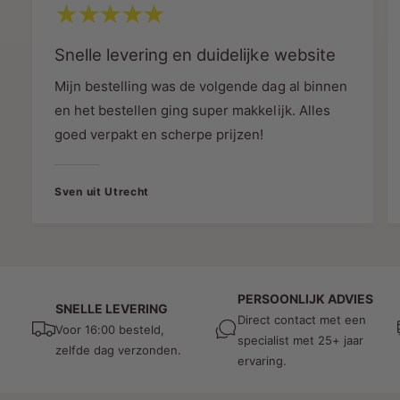
Veelzijdigheid: Naast het bieden van veilige
Snelle levering en duidelijke website
bevestiging, laten onze veerklemmen u ook
toe om gemakkelijk te maken met uw LED-
Mijn bestelling was de volgende dag al binnen
verlichtingsopstelling. U kunt de strips snel
en het bestellen ging super makkelijk. Alles
verwijderen of verplaatsen zonder de
goed verpakt en scherpe prijzen!
klemmen te beschadigen.
Bij MDRLED® streven we naar maximale
Sven uit Utrecht
klanttevredenheid. We leveren producten van
hoge kwaliteit en bieden een uitstekende
klantenservice om ervoor te zorgen dat al uw
vragen en behoeften worden beantwoord.
PERSOONLIJK ADVIES
Wacht niet langer en ontdek de voordelen van
SNELLE LEVERING
Direct contact met een
onze veerklemmen voor inbouw in slimme 16 mm
Voor 16:00 besteld,
specialist met 25+ jaar
LED-profielen. Neem vandaag nog contact met
zelfde dag verzonden.
ervaring.
ons op en laat ons u helpen bij het vinden van de
juiste oplossing voor uw LED-verlichtingsproject!