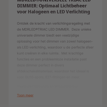
n
e
DIMMER: Optimaal Lichtbeheer
v
r
n
o
voor Halogeen en LED Verlichting
v
i
o
o
j
r
o
Ontdek de kracht van verlichtingsregeling met
L
r
s
de MDRLED®TRIAC LED DIMMER.
Deze unieke
E
L
universele dimmer biedt een veelzijdige
D
E
D
oplossing voor het dimmen van zowel halogeen-
D
I
D
als LED verlichting, waardoor u de perfecte sfeer
M
I
kunt creëren in elke ruimte.
Met krachtige
M
M
functies en een probleemloze installatie past
E
M
deze dimmer perfect in divers
R
E
3
afdekschakelmateriaal, waardoor het ideaal is
R
-
3
voor GU10-spots, E27-fittingen en meer.
1
-
0
Flexibele Dimbereik en Wisseldimmer
1
0
0
Functionaliteit
Toon meer
W
0
U
De MDRLED®TRIAC LED DIMMER onderscheidde
W
N