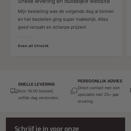
Snelle levering en duidelijke website
betrouwbaar zo sterk op de kwaliteit van de
Mijn bestelling was de volgende dag al binnen
dimmer dat ze een garantie van 2 jaar bieden,
en het bestellen ging super makkelijk. Alles
waardoor uw investering in lichtcomfort
gegarandeerd is.
goed verpakt en scherpe prijzen!
Upgrade uw verlichtingssysteem vandaag nog
met de MDRLED®TRIAC LED DIMMER en ervaar
Sven uit Utrecht
de ultieme controle over uw verlichting.
Voor
meer informatie en om uw dimmer te bestellen,
neem contact op met MDRLED®- uw vertrouwde
partner in hoogwaardige
PERSOONLIJK ADVIES
verlichtingsoplossingen.
SNELLE LEVERING
Direct contact met een
Voor 16:00 besteld,
specialist met 25+ jaar
zelfde dag verzonden.
ervaring.
Schrijf je in voor onze