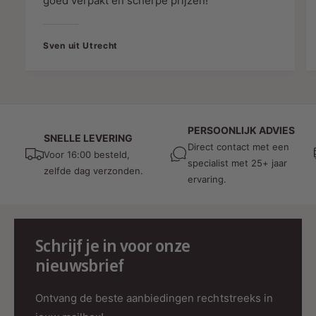
goed verpakt en scherpe prijzen!
✔ Industrie
✔ Tijdelijke installaties
Sven uit Utrecht
Veilig stroom verdelen
PERSOONLIJK ADVIES
SNELLE LEVERING
Direct contact met een
Voor 16:00 besteld,
Met deze verloopkabel kunt u twee 230V-
specialist met 25+ jaar
zelfde dag verzonden.
apparaten aansluiten op één Perilex-aansluiting.
ervaring.
De twee contrastekkers delen samen de
beschikbare stroomcapaciteit van de
aangesloten Perilex-groep.
Schrijf je in voor onze
De maximale belasting wordt altijd bepaald
nieuwsbrief
door de beveiliging van de Perilex-installatie
(meestal 16A totaal). Verdeel de belasting
Ontvang de beste aanbiedingen rechtstreeks in
daarom altijd verantwoord over beide