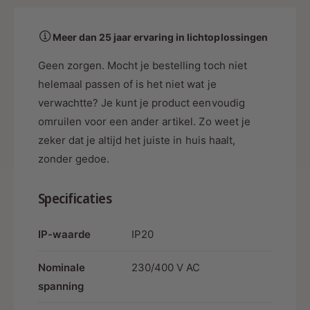
2
x
e
✔ Veilige verdeling van één Perilex-aansluiting
3
2
t
0
naar
twee 230V Schuko contrastekkers
3
Meer dan 25 jaar ervaring in lichtoplossingen
V
h
0
✔ Hoogwaardige
H07RN-F neopreen kabel
C
V
Geen zorgen. Mocht je bestelling toch niet
o
o
C
helemaal passen of is het niet wat je
d
✔ Professioneel afgemonteerd en direct klaar
n
o
voor gebruik
verwachtte? Je kunt je product eenvoudig
e
t
n
r
t
omruilen voor een ander artikel. Zo weet je
n
✔ Bestand tegen olie, vet, vocht en UV-straling
a
r
zeker dat je altijd het juiste in huis haalt,
s
a
✔ Zeer flexibel en eenvoudig te installeren
zonder gedoe.
t
s
e
t
✔ Hoge mechanische slijtvastheid
k
e
Specificaties
k
k
✔ Geschikt voor intensief dagelijks gebruik
e
k
r
IP-waarde
IP20
e
✔ Geschikt voor binnen- en buitengebruik
|
r
H
✔ Ook leverbaar in maatwerklengtes
|
Nominale
230/400 V AC
0
H
spanning
7
0
R