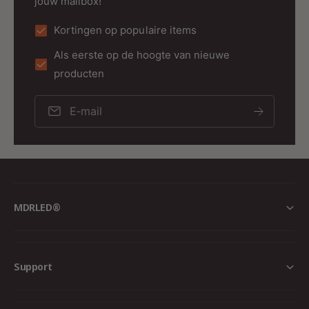
jouw mailbox!
uitgangen.
Kortingen op populaire items
Als eerste op de hoogte van nieuwe
producten
Technische specificaties
E‑mail
Eigenschap
Sp
Merk
MDRLED®
Product
Perilex Verloopkabel
Ingang
Perilex stekker 16A
Uitgang
2 × 230V Schuko contrastekk
MDRLED®
Kabeltype
H07RN-F
Mantel
Neopreen (CR)
Isolatie
Rubber (EPR EI4)
Support
Nominale kabelspanning
450/750V
Toepassing
230V