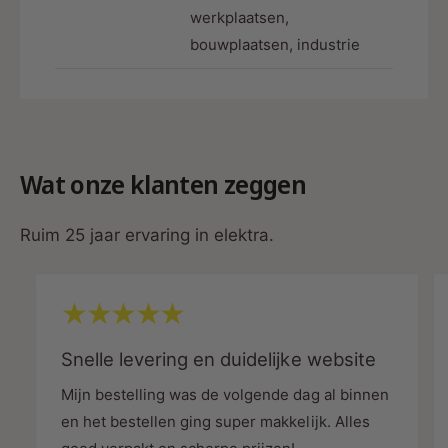
werkplaatsen,
Deze verloopkabel is ontwikkeld voor
bouwplaatsen, industrie
toepassingen waarbij meerdere apparaten veilig
vanuit één Perilex-aansluiting moeten worden
gevoed.
Perfect voor:
Wat onze klanten zeggen
✔ Horeca
✔ Professionele keukens
Ruim 25 jaar ervaring in elektra.
✔ Foodtrucks
✔ Markten
✔ Evenementen
Snelle levering en duidelijke website
✔ Werkplaatsen
Mijn bestelling was de volgende dag al binnen
en het bestellen ging super makkelijk. Alles
✔ Bouwplaatsen