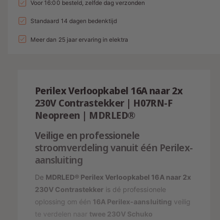
n
t
Voor 16:00 besteld, zelfde dag verzonden
n
a
e
l
t
a
l
g
a
Standaard 14 dagen bedenktijd
d
e
v
l
l
a
i
p
e
Meer dan 25 jaar ervaring in elektra
v
l
r
e
n
r
l
h
r
g
i
o
e
l
g
s
j
a
r
Perilex Verloopkabel 16A naar 2x
e
g
p
s
y
n
230V Contrastekker | H07RN-F
e
v
-
r
Neopreen | MDRLED®
n
o
v
w
i
o
Veilige en professionele
o
e
j
r
o
stroomverdeling vanuit één Perilex-
e
P
r
s
aansluiting
e
r
P
r
e
g
De
MDRLED® Perilex Verloopkabel 16A naar 2x
i
r
230V Contrastekker
is dé professionele
a
l
i
oplossing om één
16A Perilex-aansluiting
veilig
e
v
l
x
te verdelen naar
twee 230V Schuko
e
e