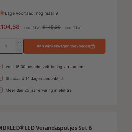
Lage voorraad: nog maar 9
A
€104,88
N
€145,20
(Incl. BTW)
(Incl. BTW)
a
o
A
n
r
A
Aan winkelwagen toevoegen
a
b
m
A
n
a
a
t
n
Voor 16:00 besteld, zelfde dag verzonden
e
l
a
t
l
a
d
e
Standaard 14 dagen bedenktijd
v
l
p
e
v
Meer dan 25 jaar ervaring in elektra
r
n
r
e
h
r
g
i
o
l
s
j
g
a
e
p
s
g
n
MDRLED®LED Verandaspotjes Set 6
e
v