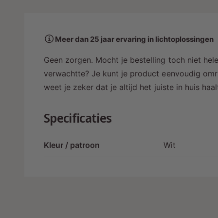
a
a
r
Meer dan 25 jaar ervaring in lichtoplossingen
i
n
Geen zorgen. Mocht je bestelling toch niet hele
g
verwachtte? Je kunt je product eenvoudig omru
a
weet je zeker dat je altijd het juiste in huis ha
l
l
Specificaties
e
r
Kleur / patroon
Wit
y
-
w
e
e