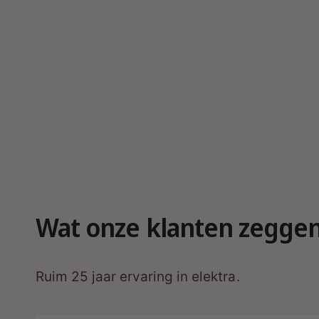
r
g
a
v
e
Wat onze klanten zegge
Ruim 25 jaar ervaring in elektra.