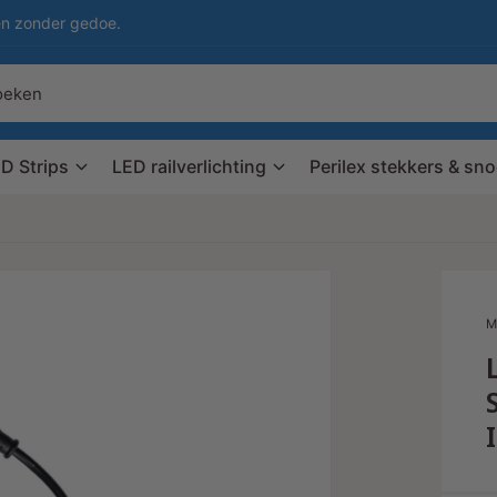
en zonder gedoe.
D Strips
LED railverlichting
Perilex stekkers & sn
M