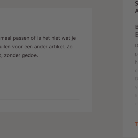
S
i
j
B
maal passen of is het niet wat je
D
ilen voor een ander artikel. Zo
p
alt, zonder gedoe.
h
o
D
v
l
d
c
T
K
1