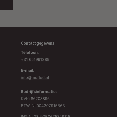
oor langdurig gebruik zonder frequente
ervangingen.
echnische Specificaties:
Vermogen:
18 Watt (6 x 3 Watt)
Lumenefficiëntie:
60lm/W
Contactgegevens
Lichtopbrengst:
155 Lumen per spot
Telefoon:
+31 651991389
Lichtkleur:
2700K (Warm Wit)
E-mail:
CRI:
>92Ra
info@mdrled.nl
Gradenbundel:
45°
Hertz:
50/60 Hz
Bedrijfsinformatie:
KVK: 86208896
IP-Waarde:
IP65 (spots), IP44 (driver)
BTW: NL004207915B63
IK Waarde:
08
ING NL08INGB0675749115