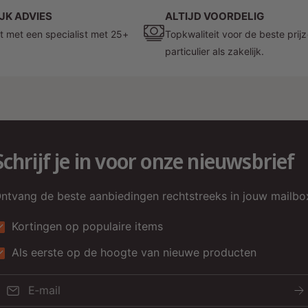
e
JK ADVIES
ALTIJD VOORDELIG
m
t met een specialist met 25+
Topkwaliteit voor de beste prij
z
particulier als zakelijk.
g
6
p
d
z
Schrijf je in voor onze nieuwsbrief
e
v
ntvang de beste aanbiedingen rechtstreeks in jouw mailbo
7
V
Kortingen op populaire items
g
Als eerste op de hoogte van nieuwe producten
w
d
E‑mail
d