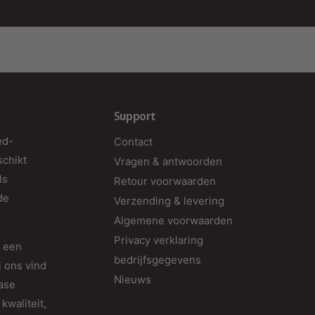
v
v
T
Support
ed-
Contact
schikt
Vragen & antwoorden
ls
Retour voorwaarden
de
Verzending & levering
Algemene voorwaarden
Privacy verklaring
d een
bedrijfsgegevens
j ons vind
Nieuws
fase
kwaliteit,