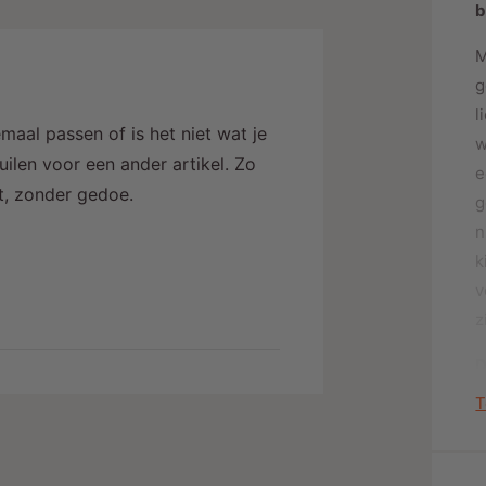
b
j
M
g
l
maal passen of is het niet wat je
w
ilen voor een ander artikel. Zo
e
alt, zonder gedoe.
g
n
k
v
z
D
T
M
2
D