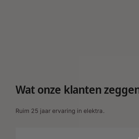
r
g
a
v
e
Wat onze klanten zegge
Ruim 25 jaar ervaring in elektra.