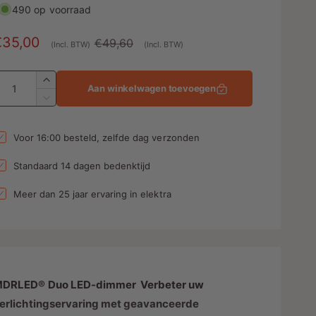
490 op voorraad
A
€35,00
N
€49,60
(Incl. BTW)
(Incl. BTW)
a
o
A
n
r
A
Aan winkelwagen toevoegen
a
b
m
A
n
a
a
t
n
Voor 16:00 besteld, zelfde dag verzonden
e
l
a
t
l
a
d
e
Standaard 14 dagen bedenktijd
v
l
p
e
v
Meer dan 25 jaar ervaring in elektra
r
n
r
e
h
r
g
i
o
l
s
j
g
a
e
p
s
g
n
e
DRLED® Duo LED-dimmer Verbeter uw
v
n
erlichtingservaring met geavanceerde
o
v