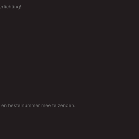
rlichting!
D
w
v
C
K
h
m
u
v
s
e
m en bestelnummer mee te zenden.
o
v