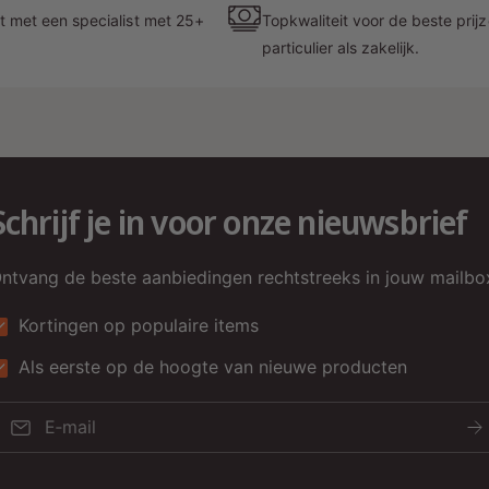
d
t met een specialist met 25+
Topkwaliteit voor de beste prij
-
particulier als zakelijk.
t
w
i
D
Schrijf je in voor onze nieuwsbrief
D
m
ntvang de beste aanbiedingen rechtstreeks in jouw mailbo
d
s
Kortingen op populaire items
g
Als eerste op de hoogte van nieuwe producten
g
v
E‑mail
T