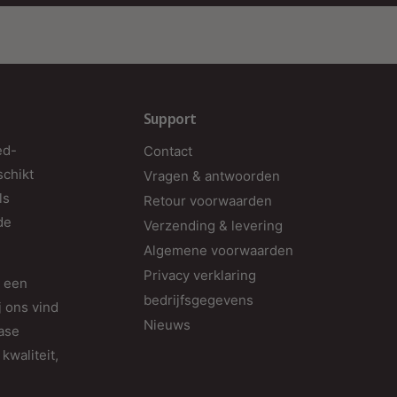
Support
ed-
Contact
schikt
Vragen & antwoorden
ls
Retour voorwaarden
de
Verzending & levering
Algemene voorwaarden
Privacy verklaring
d een
bedrijfsgegevens
j ons vind
Nieuws
fase
kwaliteit,
G