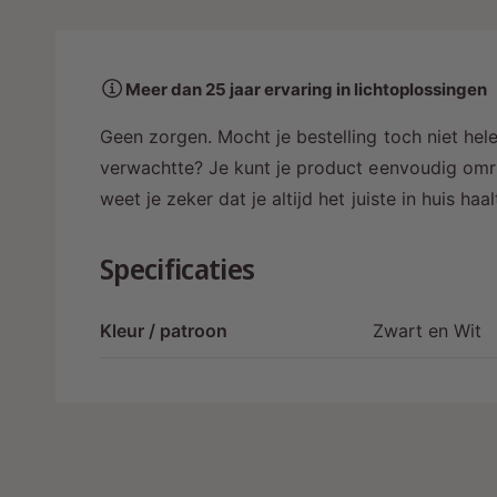
a
a
r
Meer dan 25 jaar ervaring in lichtoplossingen
i
n
Geen zorgen. Mocht je bestelling toch niet hele
g
verwachtte? Je kunt je product eenvoudig omru
a
weet je zeker dat je altijd het juiste in huis ha
l
l
Specificaties
e
r
Kleur / patroon
Zwart en Wit
y
-
w
e
e