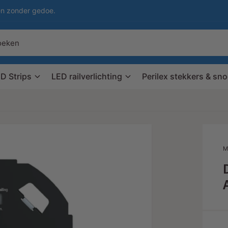
en zonder gedoe.
D Strips
LED railverlichting
Perilex stekkers & sn
M