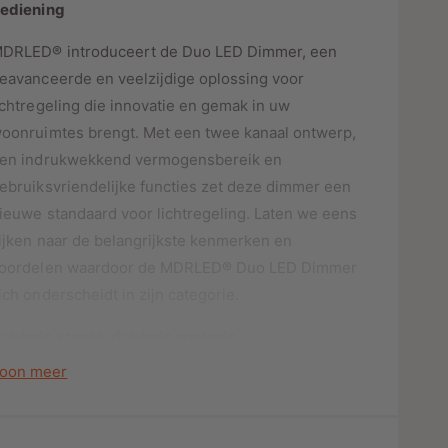
o
ediening
o
r
o
s
D
DRLED® introduceert de Duo LED Dimmer, een
r
U
D
eavanceerde en veelzijdige oplossing voor
O
U
ichtregeling die innovatie en gemak in uw
L
O
oonruimtes brengt. Met een twee kanaal ontwerp,
E
L
D
en indrukwekkend vermogensbereik en
E
D
D
ebruiksvriendelijke functies zet deze dimmer een
I
D
ieuwe standaard voor lichtregeling. Laten we eens
M
I
M
ijken naar de belangrijkste kenmerken en
M
E
M
oordelen waardoor de MDRLED® Duo LED Dimmer
R
E
ich onderscheidt in zijn categorie.
2
R
x
2
ubbele kracht, dubbele controle
2
x
0
2
oon meer
et een vermogensbereik van 2 x 0-200 Watt (LED
0
0
00W en halogeen 200W) kunt u met de Duo LED
W
0
F
immer van MDRLED® de verlichting in twee
W