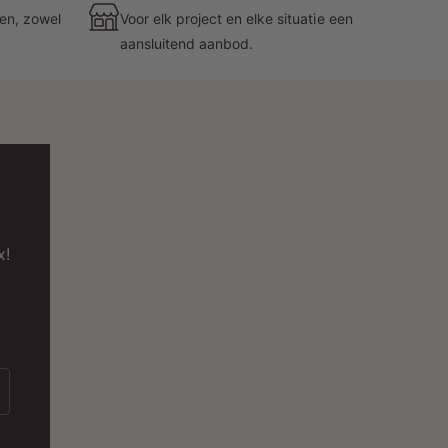
immer werkt betrouwbaar bij temperaturen van
zen, zowel
Voor elk project en elke situatie een
10℃ tot +40℃ tijdens gebruik en is bestand
aansluitend aanbod.
egen temperaturen tussen -20℃ en 80℃
anneer hij niet in gebruik is, waardoor hij bestand
s tegen verschillende weersomstandigheden.
uurzame constructie en garantie
e Duo LED Dimmer is gemaakt van hoogwaardige
aterialen zoals aluminium en pc en combineert
x!
uurzaamheid met een strak ontwerp. MDRLED®
taat achter de kwaliteit van deze dimmer door een
arantie van 5 jaar te bieden, waardoor u
emoedsrust en vertrouwen heeft in uw
erlichtingsinvestering.
echnische uitmuntendheid