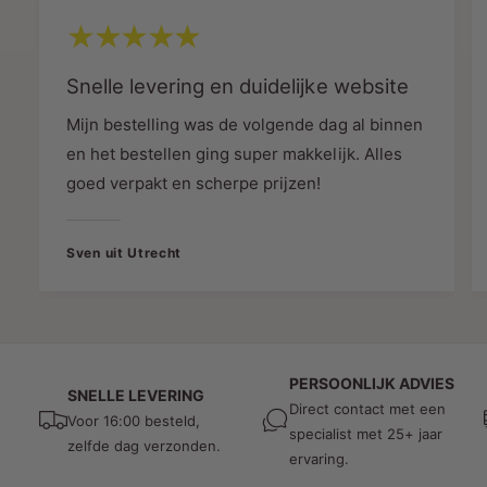
e
en esthetiek, zodat het niet alleen
t
.
e
efficiënt is, maar ook visueel
M
.
aantrekkelijk.
D
Snelle levering en duidelijke website
M
R
D
Technische Specificaties en
Mijn bestelling was de volgende dag al binnen
L
R
Veelzijdigheid
E
L
en het bestellen ging super makkelijk. Alles
D
E
Deze bewegingsmelder is geschikt
goed verpakt en scherpe prijzen!
®
D
voor zowel LED -verlichting als
®
traditionele verlichting. Met een
Sven uit Utrecht
detectiebereik van 6 meter en een
brede detectiehoek van 360
graden, biedt deze sensor
veelzijdigheid en prestaties. De
timerinstellingen bestaan ​​uit een
PERSOONLIJK ADVIES
SNELLE LEVERING
snelle 10 seconden tot een maximale
Direct contact met een
Voor 16:00 besteld,
verlichtingsduur van 15 minuten,
specialist met 25+ jaar
zelfde dag verzonden.
zodat u de verlichting kunt
ervaring.
aanpassen aan uw wensen.