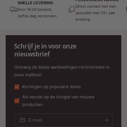
Overige Eigenschappen
:
SNELLE LEVERING
Direct contact met een
Voor 16:00 besteld,
Niet dimbaar
: Dit product is niet ontworpen
specialist met 25+ jaar
zelfde dag verzonden.
ervaring.
voor dimbare toepassingen.
Materiaal
: Gemaakt van aluminium en
polycarbonaat (PC) met een frosted cover.
Schrijf je in voor onze
Bedrijfstemperatuur
: -20°C tot +45°C
nieuwsbrief
Verpakking
:
Ontvang de beste aanbiedingen rechtstreeks in
Omdoos
: Bevat 36 stuks.
jouw mailbox!
Certificeringen
: CE, RoHS
Kortingen op populaire items
Als eerste op de hoogte van nieuwe
producten
Professionele Toepassingen
:
E‑mail
De
MDRLED® T5 LED TL-Buis
is ideaal voor: