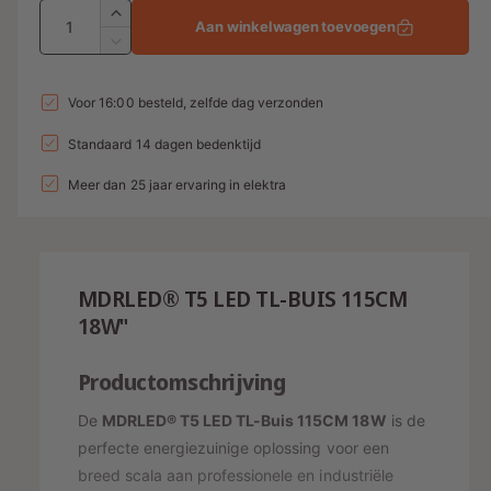
n
A
n
r
A
Aan winkelwagen toevoegen
g
a
a
b
m
A
n
a
n
a
i
a
t
n
l
t
Voor 16:00 besteld, zelfde dag verzonden
a
e
l
t
l
a
l
a
Standaard 14 dagen bedenktijd
d
e
e
v
l
l
i
p
e
Meer dan 25 jaar ervaring in elektra
v
r
r
e
n
r
y
h
r
g
i
-
o
l
g
w
s
j
a
MDRLED® T5 LED TL-BUIS 115CM
e
g
e
p
s
n
18W"
e
e
v
r
n
r
o
v
Productomschrijving
i
o
o
g
j
r
o
De
MDRLED® T5 LED TL-Buis 115CM 18W
is de
a
T
r
s
perfecte energiezuinige oplossing voor een
v
5
T
breed scala aan professionele en industriële
L
e
5