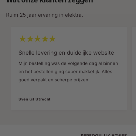
Lichtkleuren
: 4000K, 5000K, 6000K
CRI
: >80Ra
Ruim 25 jaar ervaring in elektra.
UGR
: <22 (minimale verblinding)
Stralingshoek
: 180°
Voltage
: 85-265V (AC)
Snelle levering en duidelijke website
Fitting
: T5/T6
Mijn bestelling was de volgende dag al binnen
IP-Waarde
: IP22
en het bestellen ging super makkelijk. Alles
goed verpakt en scherpe prijzen!
Sven uit Utrecht
Afmetingen
:
Lengte
: 115 cm
Diameter
: Ø26 mm
PERSOONLIJK ADVIES