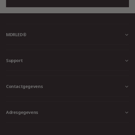
Werkplaatsen en magazijnen
Kantoorruimtes
Laboratoria en operatiekamers
MDRLED®
Industriële toepassingen waar helder licht en
minimale verblinding essentieel zijn.
Support
Waarom kiezen voor de MDRLED®
T5 LED TL-Buis?
Efficiëntie
: Bespaar energie zonder in te
Contactgegevens
boeten op lichtkwaliteit.
Lange levensduur
: Minder onderhoud en
vervangingskosten.
Adresgegevens
Breed inzetbaar
: Geschikt voor
uiteenlopende professionele toepassingen.